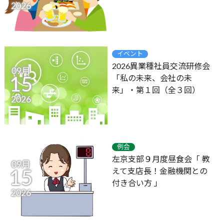
2026
イベント
2026異業種社員交流研修会
09月
「私の未来、会社の未
15
来」・第１回（全３回）
2026
例会
左京支部９月度昼食会「 教
09月
えて支店長！金融機関との
15
付き合い方 」
2026