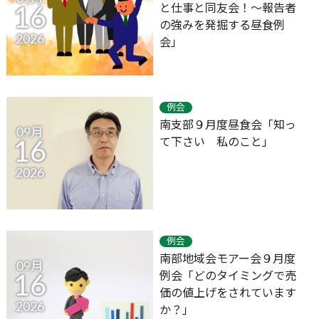
と仕事と同友会！～報告者
16
の強みを発掘する昼食例
2026
会」
例会
南支部９月度昼食会「知っ
09月
て下さい 私のこと」
16
2026
例会
南部地域会モアー会９月度
09月
例会「どのタイミングで売
16
価の値上げをされています
2026
か？」