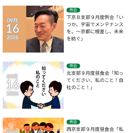
例会
下京Ｂ支部９月度例会「い
09月
つか、宇宙でメンテナンス
16
を。～京都に根差し、未来
2026
を紡ぐ」
例会
北支部９月度昼食会「知っ
09月
てください、私のこと！自
16
社のこと！」
2026
例会
西京支部９月度昼食会「私
09月