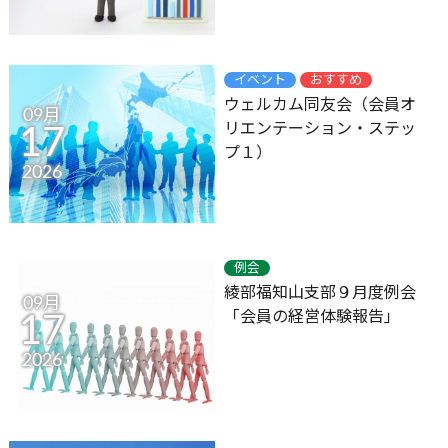
イベント
おすすめ
ウェルカム同友会（会員オ
09月
リエンテーション・ステッ
17
プ１）
2026
例会
綾部福知山支部９月度例会
09月
「会員の経営体験報告｣
17
2026