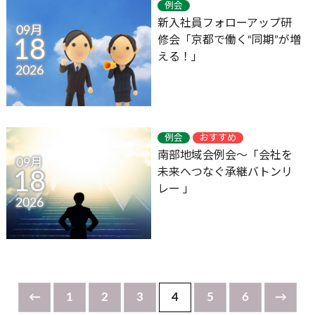
例会
新入社員フォローアップ研
09月
修会「京都で働く“同期”が増
18
える！」
2026
例会
おすすめ
南部地域会例会～「会社を
09月
未来へつなぐ承継バトンリ
18
レー 」
2026
←
1
2
3
4
5
6
→