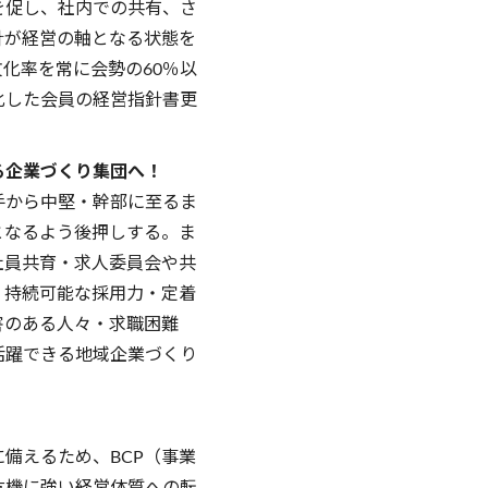
を促し、社内での共有、さ
針が経営の軸となる状態を
化率を常に会勢の60％以
化した会員の経営指針書更
る企業づくり集団へ！
手から中堅・幹部に至るま
となるよう後押しする。ま
社員共育・求人委員会や共
、持続可能な採用力・定着
害のある人々・求職困難
活躍できる地域企業づくり
！
備えるため、BCP（事業