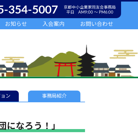
5-354-5007
京都中小企業家同友会事務局
平日 AM9:00 ～ PM6:00
お知らせ
入会案内
お問い合わせ
ジョン
事務局
紹介
団になろう！」