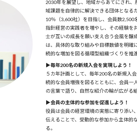
2030年を展望し、地域からあてにされ
域課題を自律的に解決できる団体となる
10％（3,600社）を目指し、会員数2,5
指針経営の実践者を増やし、その経験を
士が互いの成長を願い支え合う会風を醸
は、具体的な取り組みや目標数値を明確
続的な増加を図る循環型組織づくりを推
▶毎年200名の新規入会を実現しよう！
５カ年計画として、毎年200名の新規入
続的な会員増強を図るとともに、会員一
の言葉で語り、自然な紹介の輪が広がる
▶会員の主体的な参加を促進しよう！
役員は会員の経営環境の実態に寄り添い
伝えることで、受動的な参加から主体的
る。