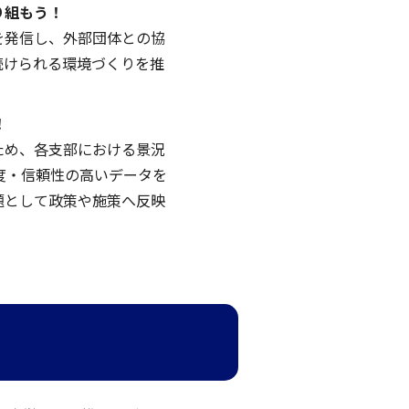
り組もう！
を発信し、外部団体との協
続けられる環境づくりを推
！
ため、各支部における景況
度・信頼性の高いデータを
題として政策や施策へ反映