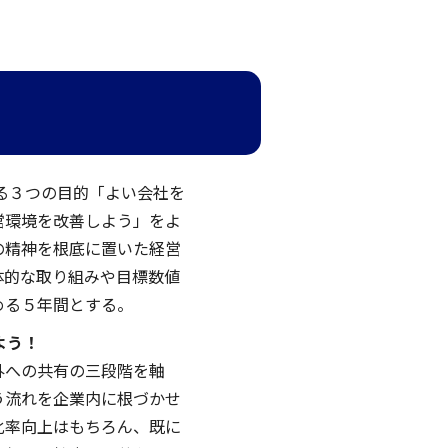
ある３つの目的「よい会社を
営環境を改善しよう」をよ
の精神を根底に置いた経営
体的な取り組みや目標数値
める５年間とする。
よう！
外への共有の三段階を軸
う流れを企業内に根づかせ
化率向上はもちろん、既に