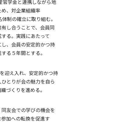
、産官学金と連携しながら地
ため、対企業組織率
00名体制の確立に取り組む。
共有し合うことで、会員同
成する。実践にあたって
にし、会員の安定的かつ持
進する５年間とする。
会を迎え入れ、安定的かつ持
人ひとりが会の魅力を自ら
組織づくりを進める。
、同友会での学びの機会を
な参加への転換を促進す