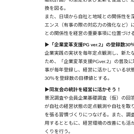
継続計画）の策定および更新を促進し、
換を図る。
また、日頃から自社と地域との関係性を
エンス（有事の際の対応力の強化など）
との関係性を経営の重要事項に位置づけ
▶「企業変革支援PG ver.2」の登録数3
企業実践の実状を毎年定点観測し、新た
ため、「企業変革支援PGver.2」の普
事が毎年登録し、経営に活かしている状
30％を登録数の目標値とする。
▶同友会の統計を経営に活かそう！
景況調査や会員企業基礎調査（仮）の回
が自社の経営状態の定点観測や自社を取
を張る習慣づくりにつなげる。また、調
用するとともに、経営環境の改善にも活
くりを行う。