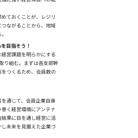
危機に強い経営体質への転
深めておくことが、レジリ
につながることから、地域
る。
0％を目指そう！
な経営課題を明らかにする
及に取り組む。まずは各支部幹
態をつくるため、会員数の
答を通じて、会員企業自身
り巻く経営環境にアンテナ
査結果に目を通し経営に活
かし未来を見据えた企業づ