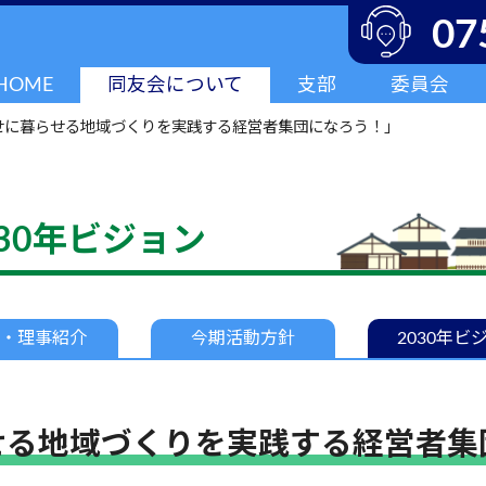
07
HOME
同友会について
支部
委員会
幸せに暮らせる地域づくりを実践する経営者集団になろう！」
30年ビジョン
・
理事紹介
今期
活動方針
2030年
ビ
せる地域づくりを実践する経営者集