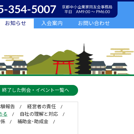
5-354-5007
京都中小企業家同友会事務局
平日 AM9:00 ～ PM6:00
お知らせ
入会案内
お問い合わせ
終了した例会・イベント一覧へ
体験報告
経営者の責任
める
自社の理解と対応
関係
補助金･助成金