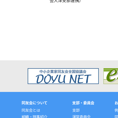
会大津支部連携）
同友会について
支部・委員会
同友会とは
支部
組織・理事紹介
運営委員会