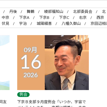
丹後
舞鶴
綾部福知山
北部委員会
北
中京
下京A
下京B
下京C
右京
西京
伏見
宇治
城陽綴喜
八幡久御山
京田辺相
09月
16
2026
例会
同友
下京Ｂ支部９月度例会「いつか、宇宙で