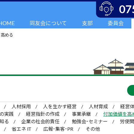
07
HOME
同友会について
支部
委員会
を高める
人材採用
人を生かす経営
人材育成
経営
の実践
経営指針の作成
事業承継
付加価値を高
知る
企業の社会的責任
勉強会･セミナー
労使
省エネ IT
広報･集客･PR
その他