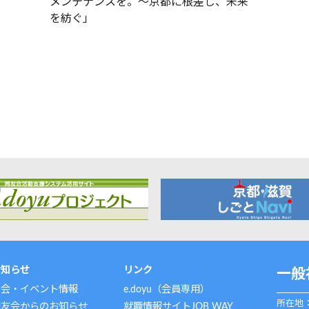
メンテナンスを。～京都に根差し、未来
を紡ぐ」
お知らせ
リンク
一般
例会・イベント情報
e.doyu（会員専用）
所在地：
同友会からのお知らせ
就職情報サイトJOB WAY