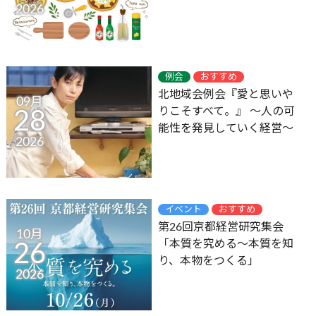
2026
例会
おすすめ
北地域会例会『愛と思いや
09月
りこそすべて。』 ～人の可
28
能性を発見していく経営～
2026
イベント
おすすめ
第26回京都経営研究集会
10月
「本質を究める～本質を知
26
り、本物をつくる」
2026