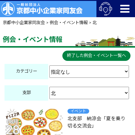
京都中小企業家同友会
>
例会・イベント情報
>
北
例会・イベント情報
終了した例会・イベント一覧へ
カテゴリー
支部
イベント
北支部 納涼会「夏を乗り
08月
切る交流会」
28