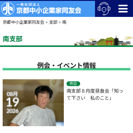
京都中小企業家同友会
>
支部
>
南
南支部
例会・イベント情報
例会
南支部８月度昼食会「知っ
08月
て下さい 私のこと」
19
2026