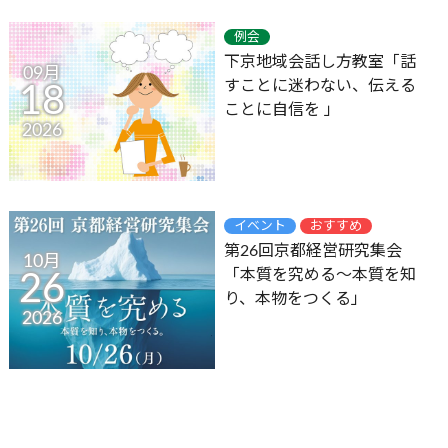
例会
下京地域会話し方教室「話
09月
すことに迷わない、伝える
18
ことに自信を 」
2026
イベント
おすすめ
第26回京都経営研究集会
10月
「本質を究める～本質を知
26
り、本物をつくる」
2026