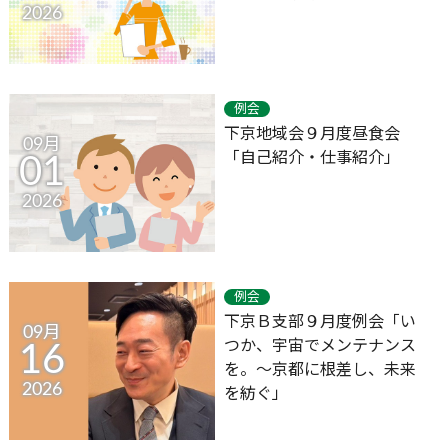
2026
例会
下京地域会９月度昼食会
09月
「自己紹介・仕事紹介」
01
2026
例会
下京Ｂ支部９月度例会「い
09月
つか、宇宙でメンテナンス
16
を。～京都に根差し、未来
2026
を紡ぐ」