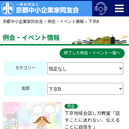
京都中小企業家同友会
>
例会・イベント情報
>
下京B
例会・イベント情報
終了した例会・イベント一覧へ
カテゴリー
支部
例会
下京地域会話し方教室「話
08月
すことに迷わない、伝える
24
ことに自信を 」