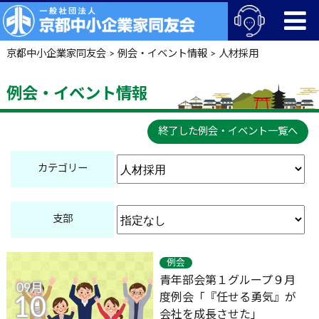
京都中小企業家同友会
>
例会・イベント情報
>
人材採用
例会・イベント情報
終了した例会・イベント一覧へ
カテゴリー
支部
例会
青年部会第１グループ９月
09月
度例会「『任せる勇気』が
10
会社を成長させた」