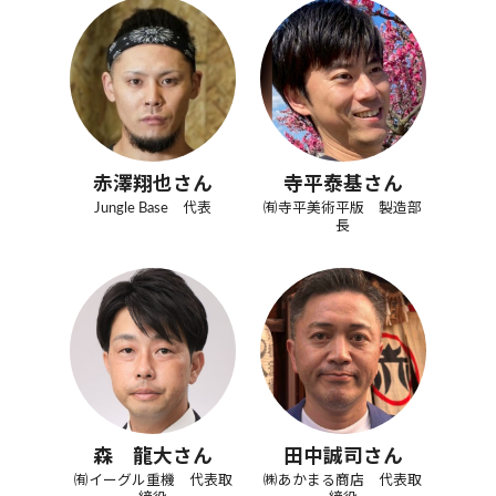
赤澤翔也さん
寺平泰基さん
Jungle Base 代表
㈲寺平美術平版 製造部
長
森 龍大さん
田中誠司さん
㈲イーグル重機 代表取
㈱あかまる商店 代表取