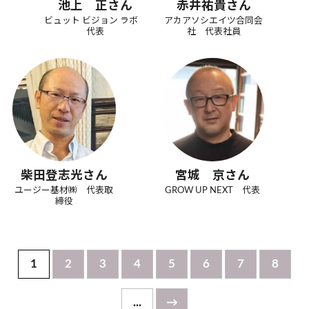
池上 正さん
赤井祐貴さん
ビュット ビジョン ラボ
アカアソシエイツ合同会
代表
社 代表社員
柴田登志光さん
宮城 京さん
ユージー基材㈱ 代表取
GROW UP NEXT 代表
締役
1
2
3
4
5
6
7
8
...
→