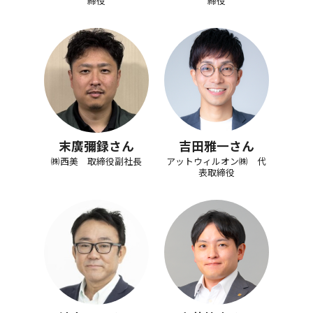
締役
締役
末廣彌録さん
吉田雅一さん
㈱西美 取締役副社長
アットウィルオン㈱ 代
表取締役