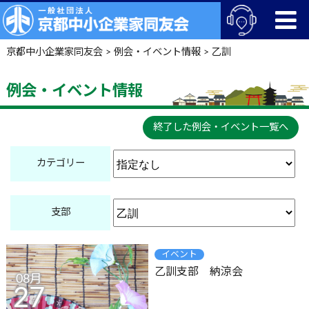
京都中小企業家同友会
>
例会・イベント情報
>
乙訓
例会・イベント情報
終了した例会・イベント一覧へ
カテゴリー
支部
イベント
乙訓支部 納涼会
08月
27