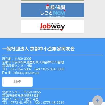
一般社団法人 京都中小企業家同友会
所在地：〒600-8009
京都市下京区四条通室町東入函谷鉾町78番地
京都経済センター 4階
TEL：075-354-5007 FAX：075-354-5008
E-mail：
info@kyoto.doyu.jp
MAP
北部センター：〒623-0066
京都府綾部市駅前通33番地
綾部ピースビル２階Ｃ号室
TEL：0773-48-9913 FAX：0773-48-9914