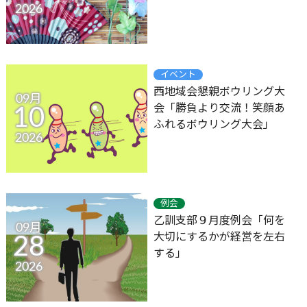
2026
イベント
西地域会懇親ボウリング大
09月
会「勝負より交流！笑顔あ
10
ふれるボウリング大会」
2026
例会
乙訓支部９月度例会「何を
09月
大切にするかが経営を左右
28
する」
2026