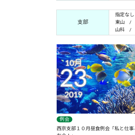
指定なし
支部
東山
山科
10月
23
2019
例会
西京支部１０月昼食例会「私と仕事