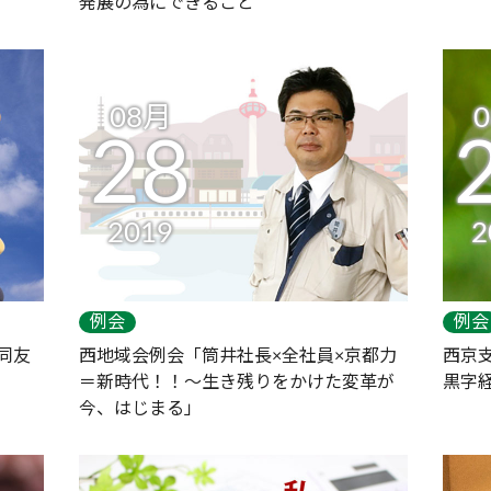
発展の為にできること
08月
28
2019
2
例会
例会
同友
西地域会例会「筒井社長×全社員×京都力
西京
＝新時代！！～生き残りをかけた変革が
黒字
今、はじまる」