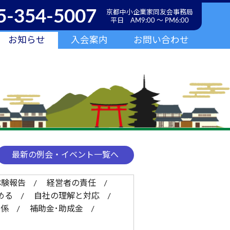
5-354-5007
京都中小企業家同友会事務局
平日 AM9:00 ～ PM6:00
お知らせ
入会案内
お問い合わせ
最新の例会・イベント一覧へ
体験報告
経営者の責任
める
自社の理解と対応
関係
補助金･助成金