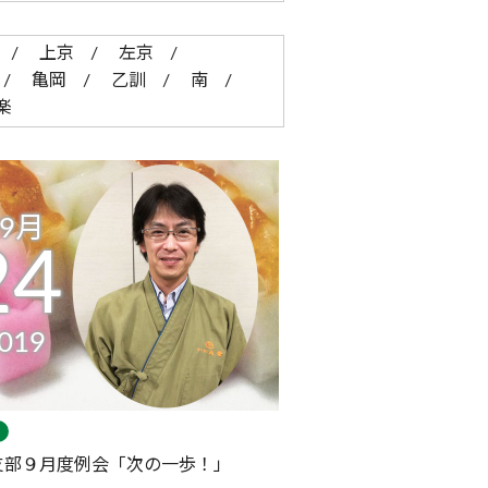
上京
左京
亀岡
乙訓
南
楽
09月
24
019
支部９月度例会「次の⼀歩！」