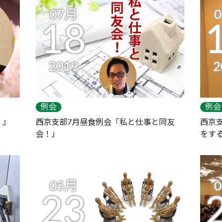
07月
18
2019
2
例会
例会
！』
西京支部7月昼食例会「私と仕事と同友
西京
会！」
をす
05月
23