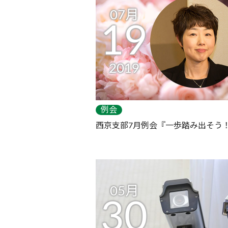
07月
19
2019
例会
西京支部7月例会『一歩踏み出そう
05月
30