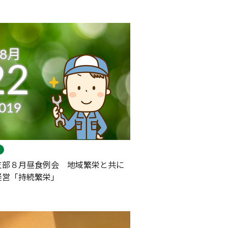
08月
22
019
支部８月昼食例会 地域繁栄と共に
経営「持続繁栄」