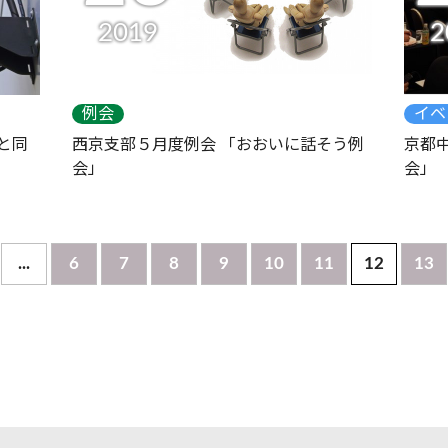
2019
2
例会
イベ
と同
西京支部５月度例会 「おおいに話そう例
京都
会」
会」
...
6
7
8
9
10
11
12
13