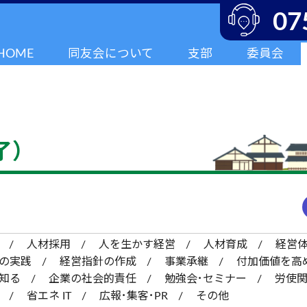
07
HOME
同友会について
支部
委員会
了）
人材採用
人を生かす経営
人材育成
経営
の実践
経営指針の作成
事業承継
付加価値を高
知る
企業の社会的責任
勉強会･セミナー
労使
省エネ IT
広報･集客･PR
その他