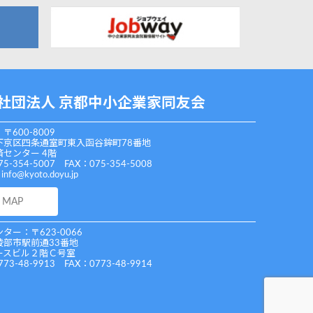
社団法人 京都中小企業家同友会
〒600-8009
下京区四条通室町東入函谷鉾町78番地
センター 4階
75-354-5007 FAX：075-354-5008
：
info@kyoto.doyu.jp
MAP
ター：〒623-0066
綾部市駅前通33番地
ースビル２階Ｃ号室
773-48-9913 FAX：0773-48-9914