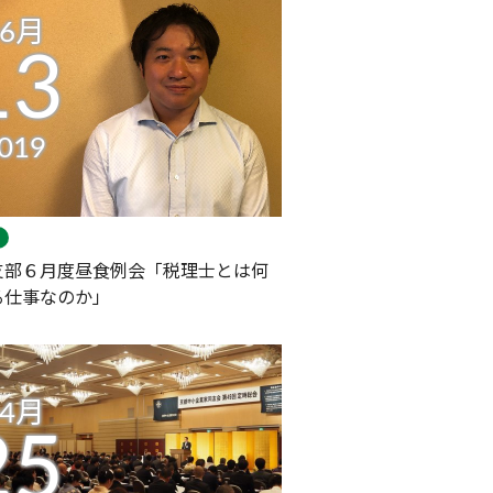
06月
13
019
支部６月度昼食例会「税理士とは何
る仕事なのか」
04月
25