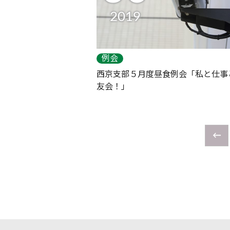
2019
例会
西京支部５月度昼食例会「私と仕事
友会！」
←