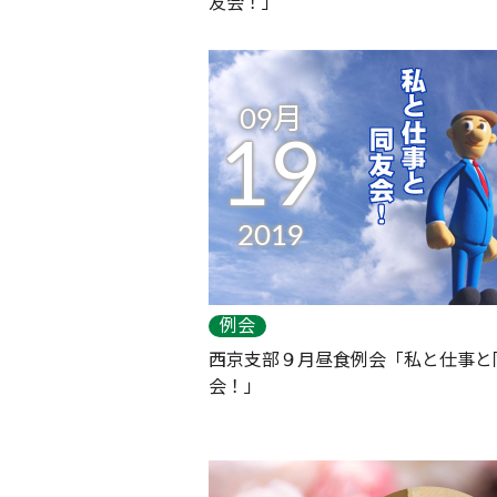
友会！」
09月
19
2019
例会
西京支部９月昼食例会「私と仕事と
会！」