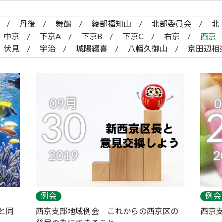
丹後
舞鶴
綾部福知山
北部委員会
北
中京
下京A
下京B
下京C
右京
西京
伏見
宇治
城陽綴喜
八幡久御山
京田辺相
09月
30
2019
2
例会
例会
と同
西京支部地域例会 これからの西京区の
西京