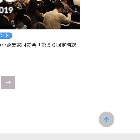
019
ント
中小企業家同友会「第５０回定時総
→