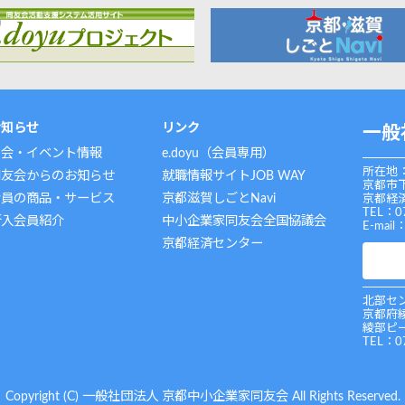
お知らせ
リンク
一般
例会・イベント情報
e.doyu（会員専用）
所在地：
同友会からのお知らせ
就職情報サイトJOB WAY
京都市
会員の商品・サービス
京都滋賀しごとNavi
京都経済
TEL：0
新入会員紹介
中小企業家同友会全国協議会
E-mail
京都経済センター
北部セン
京都府
綾部ピ
TEL：0
Copyright (C) 一般社団法人 京都中小企業家同友会 All Rights Reserved.