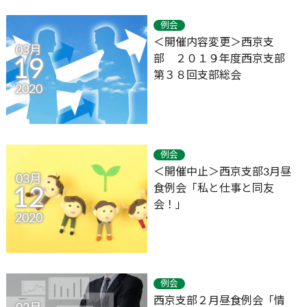
例会
＜開催内容変更＞西京支
03月
部 ２０１９年度西京支部
19
第３８回支部総会
2020
例会
＜開催中止＞西京支部3月昼
03月
食例会「私と仕事と同友
12
会！」
2020
例会
西京支部２月昼食例会「情