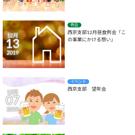
例会
西京支部12月昼食例会「こ
12月
の事業にかける想い」
13
2019
イベント
西京支部 望年会
12月
07
2019