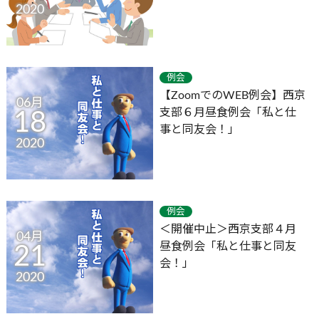
2020
例会
【ZoomでのWEB例会】西京
06月
支部６月昼食例会「私と仕
18
事と同友会！」
2020
例会
＜開催中止＞西京支部４月
04月
昼食例会「私と仕事と同友
21
会！」
2020