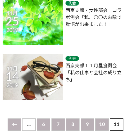
例会
西京支部・女性部会 コラ
11月
ボ例会「私、〇〇のお陰で
25
覚悟が出来ました！」
2019
例会
西京支部１１月昼食例会
11月
「私の仕事と会社の成り立
14
ち」
2019
←
...
6
7
8
9
10
11