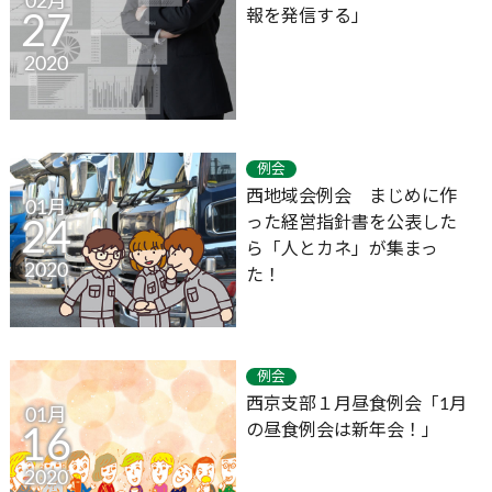
02月
報を発信する」
27
2020
例会
西地域会例会 まじめに作
01月
った経営指針書を公表した
24
ら「人とカネ」が集まっ
2020
た！
例会
西京支部１月昼食例会「1月
01月
の昼食例会は新年会！」
16
2020