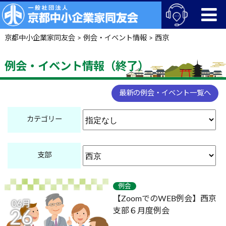
京都中小企業家同友会
>
例会・イベント情報
>
西京
例会・イベント情報（終了）
最新の例会・イベント一覧へ
カテゴリー
支部
例会
【ZoomでのWEB例会】西京
06月
支部６月度例会
26