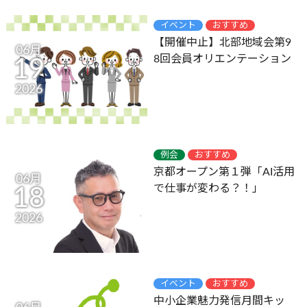
イベント
おすすめ
【開催中止】北部地域会第9
06月
8回会員オリエンテーション
19
2026
例会
おすすめ
京都オープン第１弾「AI活用
06月
で仕事が変わる？！」
18
2026
イベント
おすすめ
中小企業魅力発信月間キッ