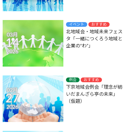
イベント
おすすめ
北地域会・地域未来フェス
03月
タ「一緒につくろう地域と
14
企業の“わ”」
2026
例会
おすすめ
下京地域会例会「理念が紡
02月
いだまんざら亭の未来」
27
（仮題）
2026