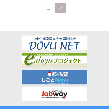
...
→