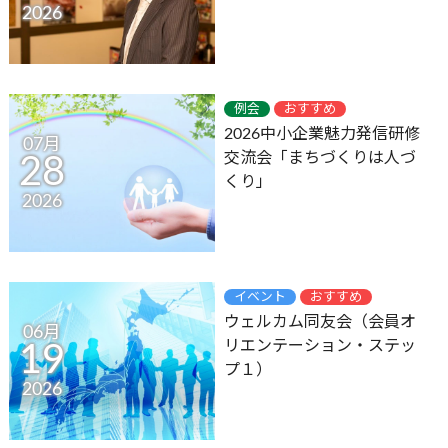
2026
例会
おすすめ
2026中小企業魅力発信研修
07月
交流会「まちづくりは人づ
28
くり」
2026
イベント
おすすめ
ウェルカム同友会（会員オ
06月
リエンテーション・ステッ
19
プ１）
2026