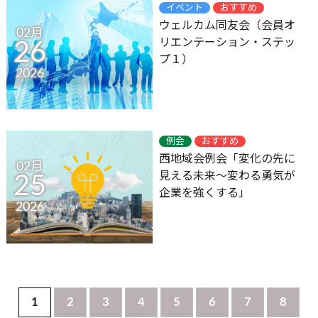
イベント
おすすめ
ウェルカム同友会（会員オ
02月
リエンテーション・ステッ
26
プ１）
2026
例会
おすすめ
西地域会例会「変化の先に
02月
見える未来～変わる勇気が
25
企業を強くする」
2026
1
2
3
4
5
6
7
8