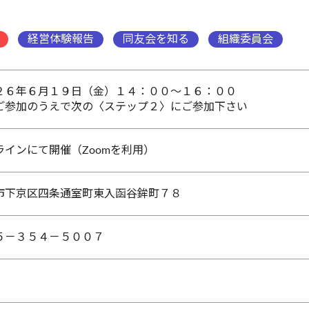
経営体験報告
同友会を知る
組織委員会
２６年６月１９日（金）１４：００～１６：００
ご参加のうえで次の〈ステップ２〉にご参加下さい
ラインにて開催（Zoomを利用）
市下京区四条通室町東入函谷鉾町７８
５－３５４－５００７