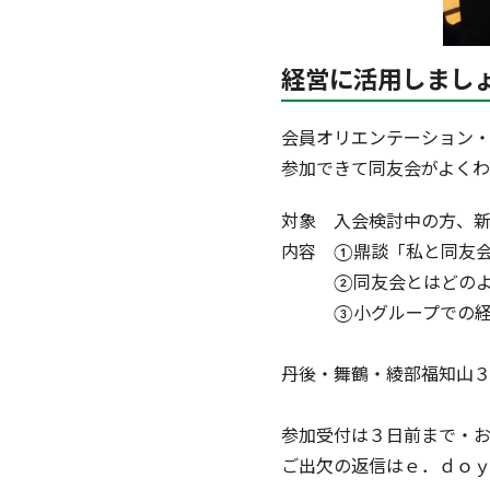
経営に活用しまし
会員オリエンテーション
参加できて同友会がよく
対象 入会検討中の方、
内容 ①鼎談「私と同友
②同友会とはどのよう
③小グループでの経
丹後・舞鶴・綾部福知山
参加受付は３日前まで・
ご出欠の返信はｅ．ｄｏ