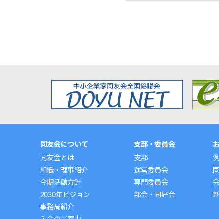
同友会について
支部・委員会
同友会とは
支部
組織・理事紹介
運営委員会
今期活動方針
専門委員会
2030年ビジョン
部会・同好会
事務局紹介