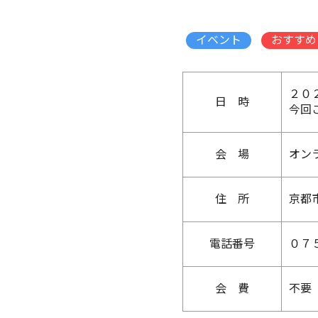
イベント
おすすめ
２０
日 時
今回
会 場
オン
住 所
京都
電話番号
０７
会 費
不要