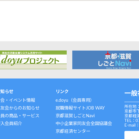
お知らせ
リンク
一般
例会・イベント情報
e.doyu（会員専用）
所在地：
同友会からのお知らせ
就職情報サイトJOB WAY
京都市
会員の商品・サービス
京都滋賀しごとNavi
京都経済
TEL：0
新入会員紹介
中小企業家同友会全国協議会
E-mail
京都経済センター