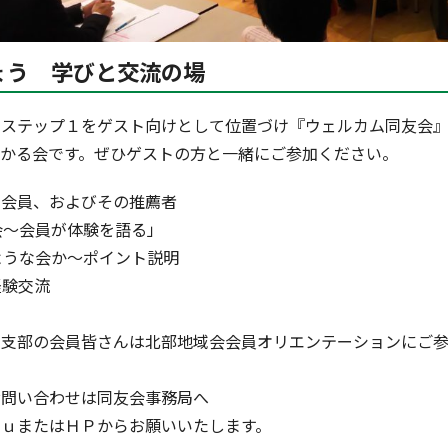
ょう 学びと交流の場
・ステップ１をゲスト向けとして位置づけ『ウェルカム同友会』
わかる会です。ぜひゲストの方と一緒にご参加ください。
新会員、およびその推薦者
会～会員が体験を語る」
な会か～ポイント説明
験交流
３支部の会員皆さんは北部地域会会員オリエンテーションにご
お問い合わせは同友会事務局へ
ｙｕまたはＨＰからお願いいたします。