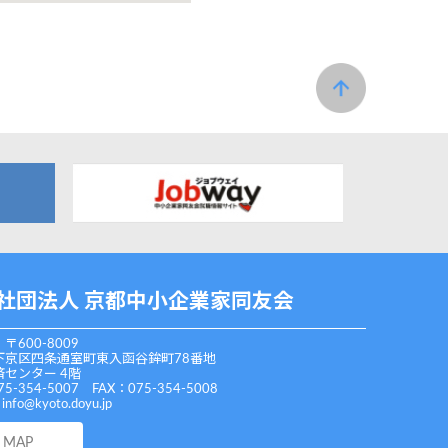
社団法人 京都中小企業家同友会
〒600-8009
下京区四条通室町東入函谷鉾町78番地
センター 4階
75-354-5007 FAX：075-354-5008
：
info@kyoto.doyu.jp
MAP