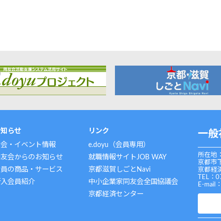
お知らせ
リンク
一般
例会・イベント情報
e.doyu（会員専用）
所在地：
同友会からのお知らせ
就職情報サイトJOB WAY
京都市
会員の商品・サービス
京都滋賀しごとNavi
京都経済
TEL：0
新入会員紹介
中小企業家同友会全国協議会
E-mail
京都経済センター