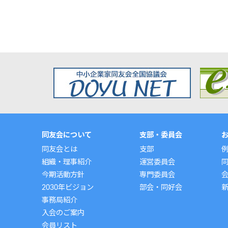
同友会について
支部・委員会
同友会とは
支部
組織・理事紹介
運営委員会
今期活動方針
専門委員会
2030年ビジョン
部会・同好会
事務局紹介
入会のご案内
会員リスト