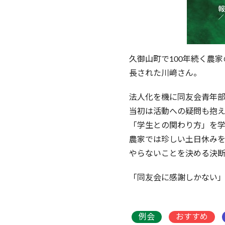
久御山町で100年続く農
長された川﨑さん。
法人化を機に同友会青年
当初は活動への疑問も抱
「学生との関わり方」を
農家では珍しい土日休み
やらないことを決める決断
「同友会に感謝しかない
例会
おすすめ