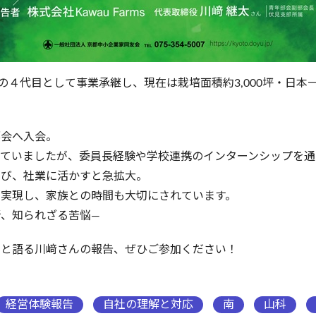
家の４代目として事業承継し、現在は栽培面積約3,000坪・日
部会へ入会。
えていましたが、委員長経験や学校連携のインターンシップを通
学び、社業に活かすと急拡大。
を実現し、家族との時間も大切にされています。
、知られざる苦悩―
」と語る川﨑さんの報告、ぜひご参加ください！
経営体験報告
自社の理解と対応
南
山科