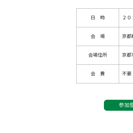
日 時
２０
会 場
京都
会場住所
京都
会 費
不要
参加