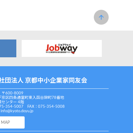
社団法人 京都中小企業家同友会
〒600-8009
下京区四条通室町東入函谷鉾町78番地
センター 4階
75-354-5007 FAX：075-354-5008
：
info@kyoto.doyu.jp
MAP