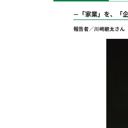
―「家業」を、「
報告者／川﨑継太さん 