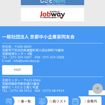
一般社団法人 京都中小企業家同友会
所在地：〒600-8009
京都市下京区四条通室町東入函谷鉾町78番地
京都経済センター 4階
TEL：075-354-5007 FAX：075-354-5008
E-mail：
info@kyoto.doyu.jp
MAP
北部センター：〒623-0066
京都府綾部市駅前通33番地
綾部ピースビル２階Ｃ号室
TEL：0773-48-9913 FAX：0773-48-9914
Copyright (C) 一般社団法人 京都中小企業家同友会 All Rights Reserved.