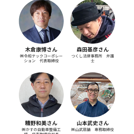
木倉康博さん
森田基彦さん
㈱令和テックコーポレー
つくし法律事務所 弁護
ション 代表取締役
士
糟野和美さん
山本武史さん
㈱かすの自動車整備工
㈱山武扇舗 専務取締役