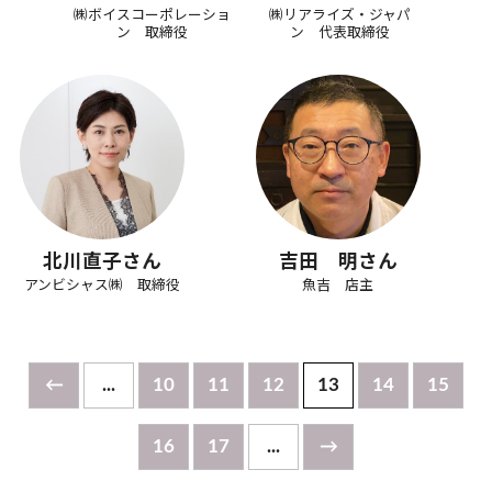
㈱ボイスコーポレーショ
㈱リアライズ・ジャパ
ン 取締役
ン 代表取締役
北川直子さん
吉田 明さん
アンビシャス㈱ 取締役
魚吉 店主
←
...
10
11
12
13
14
15
16
17
...
→