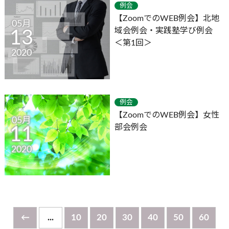
例会
【ZoomでのWEB例会】北地
05月
域会例会・実践塾学び例会
13
＜第1回＞
2020
例会
【ZoomでのWEB例会】女性
05月
部会例会
11
2020
←
...
10
20
30
40
50
60