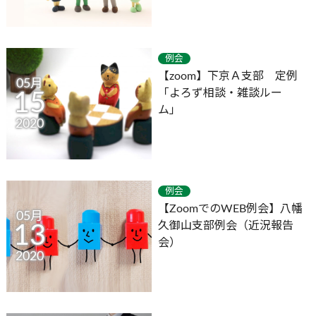
例会
【zoom】下京Ａ支部 定例
05月
「よろず相談・雑談ルー
15
ム」
2020
例会
【ZoomでのWEB例会】八幡
05月
久御山支部例会（近況報告
13
会）
2020