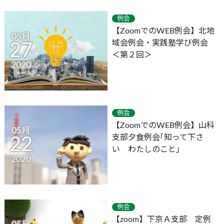
例会
【ZoomでのWEB例会】北地
05月
域会例会・実践塾学び例会
27
＜第２回＞
2020
例会
【ZoomでのWEB例会】山科
05月
支部夕食例会｢知って下さ
22
い わたしのこと｣
2020
例会
【zoom】下京Ａ支部 定例