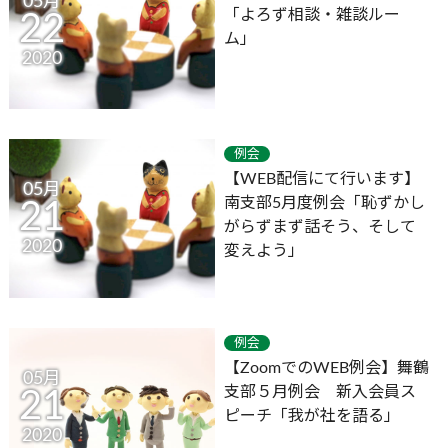
05月
「よろず相談・雑談ルー
22
ム」
2020
例会
【WEB配信にて行います】
05月
南支部5月度例会「恥ずかし
21
がらずまず話そう、そして
2020
変えよう」
例会
【ZoomでのWEB例会】舞鶴
05月
支部５月例会 新入会員ス
21
ピーチ「我が社を語る」
2020