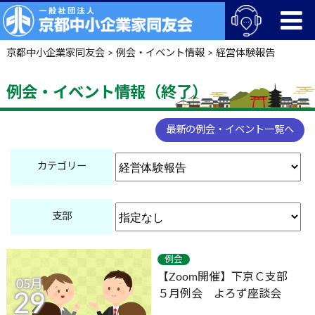
京都中小企業家同友会
>
例会・イベント情報
>
経営体験報告
例会・イベント情報（終了）
最新の例会・イベント一覧へ
カテゴリー
支部
例会
【Zoom開催】下京Ｃ支部
05月
５月例会 よろず座談会
29