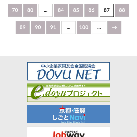
70
80
...
84
85
86
87
88
89
90
91
...
100
...
→