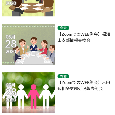
2020
例会
【ZoomでのWEB例会】福知
05月
山支部情報交換会
28
2020
例会
【ZoomでのWEB例会】京田
05月
辺相楽支部近況報告例会
28
2020