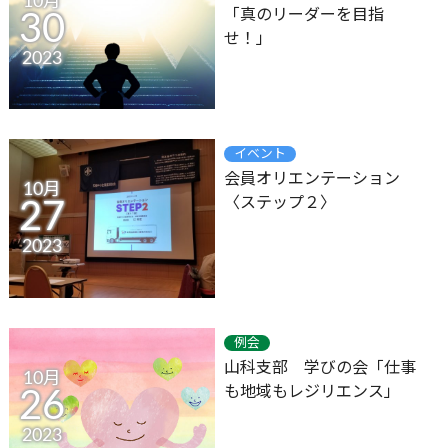
10月
「真のリーダーを目指
30
せ！」
2023
イベント
会員オリエンテーション
10月
〈ステップ２〉
27
2023
例会
山科支部 学びの会「仕事
10月
も地域もレジリエンス」
26
2023