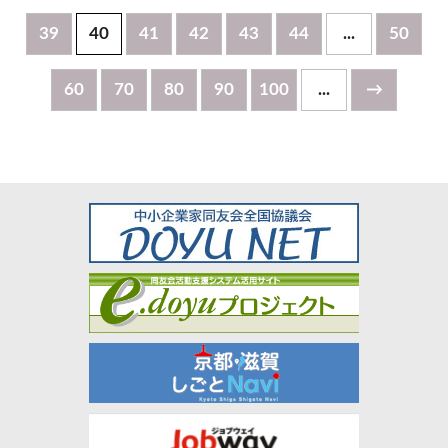
39
40
41
42
43
44
...
50
60
70
80
90
100
...
→