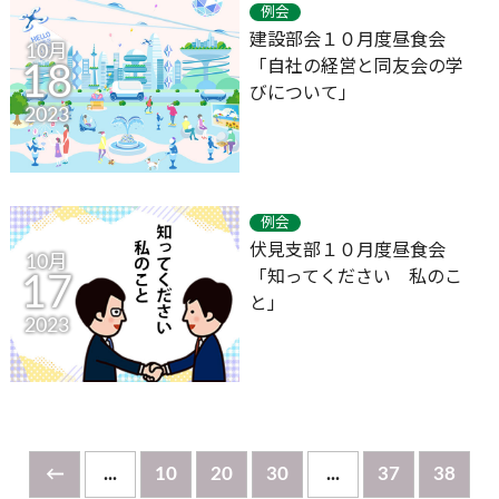
例会
建設部会１０月度昼食会
10月
「自社の経営と同友会の学
18
びについて」
2023
例会
伏見支部１０月度昼食会
10月
「知ってください 私のこ
17
と」
2023
←
...
10
20
30
...
37
38