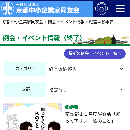
京都中小企業家同友会
>
例会・イベント情報
>
経営体験報告
例会・イベント情報（終了）
最新の例会・イベント一覧へ
カテゴリー
支部
例会
南支部１１月度昼食会「知
11月
って下さい 私のこと」
15