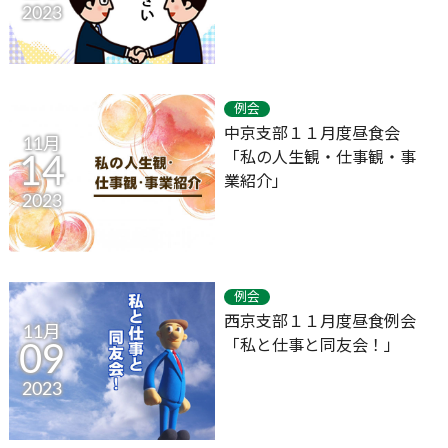
2023
例会
中京支部１１月度昼食会
11月
「私の人生観・仕事観・事
14
業紹介」
2023
例会
西京支部１１月度昼食例会
11月
「私と仕事と同友会！」
09
2023