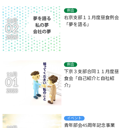
例会
右京支部１１月度昼食例会
11月
「夢を語る」
02
2023
例会
下京３支部合同１１月度昼
11月
食会「自己紹介と自社紹
01
介」
2023
イベント
青年部会45周年記念事業