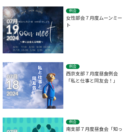
例会
女性部会７月度ムーンミー
07月
ト
19
2024
例会
西京支部７月度昼食例会
07月
「私と仕事と同友会！」
18
2024
例会
南支部７月度昼食会「知っ