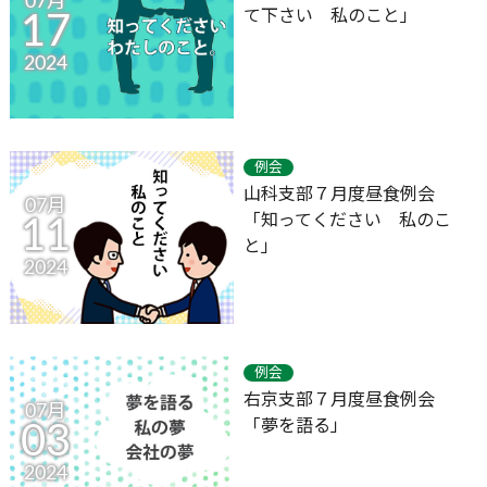
07月
て下さい 私のこと」
17
2024
例会
山科支部７月度昼食例会
07月
「知ってください 私のこ
11
と」
2024
例会
右京支部７月度昼食例会
07月
「夢を語る」
03
2024