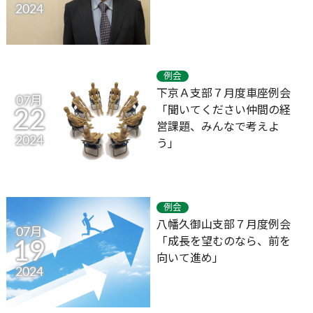
2024
例会
下京Ａ支部７月度車座例会
07月
「聞いてください仲間の経
22
営課題、みんなで考えよ
2024
う」
例会
八幡久御山支部７月度例会
07月
「成長を望むのなら、前を
19
向いて進め」
2024