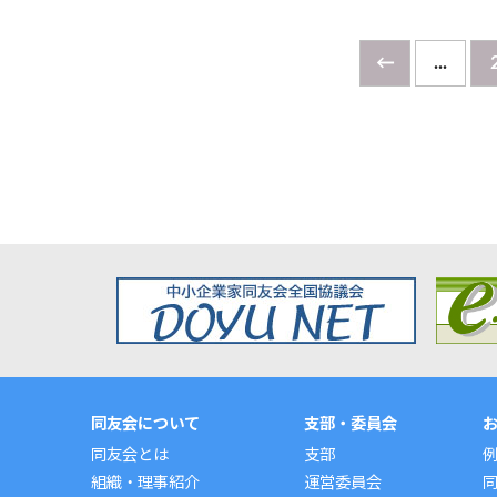
←
...
同友会について
支部・委員会
同友会とは
支部
組織・理事紹介
運営委員会