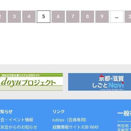
2
3
4
5
6
7
8
9
...
お知らせ
リンク
一般
例会・イベント情報
e.doyu（会員専用）
所在地：
同友会からのお知らせ
就職情報サイトJOB WAY
京都市