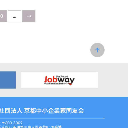
20
...
→
社団法人 京都中小企業家同友会
〒600-8009
下京区四条通室町東入函谷鉾町78番地