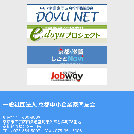
一般社団法人 京都中小企業家同友会
所在地：〒600-8009
京都市下京区四条通室町東入函谷鉾町78番地
京都経済センター 4階
TEL：075-354-5007 FAX：075-354-5008