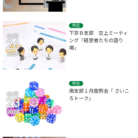
例会
下京Ｂ支部 交上ミーティ
01月
ング「経営者たちの語り
26
場」
2024
例会
南支部１月度例会「 さいこ
01月
ろトーク」
23
2024