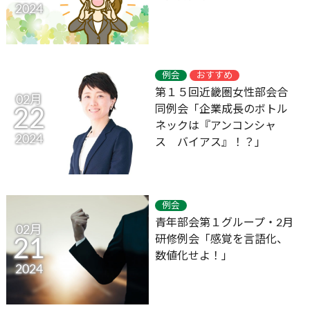
2024
例会
おすすめ
第１５回近畿圏女性部会合
02月
同例会「企業成長のボトル
22
ネックは『アンコンシャ
2024
ス バイアス』！？」
例会
青年部会第１グループ・2月
02月
研修例会「感覚を言語化、
21
数値化せよ！」
2024