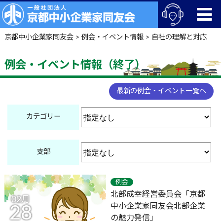
京都中小企業家同友会
>
例会・イベント情報
>
自社の理解と対応
例会・イベント情報（終了）
最新の例会・イベント一覧へ
カテゴリー
支部
例会
北部成幸経営委員会「京都
02月
中小企業家同友会北部企業
28
の魅力発信」