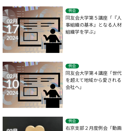
例会
同友会大学第５講座「『人
02月
事組織の基本』となる人材
17
組織学を学ぶ」
2024
例会
同友会大学第４講座「世代
02月
を超えて地域から愛される
10
会社へ」
2024
例会
右京支部２月度例会「動画