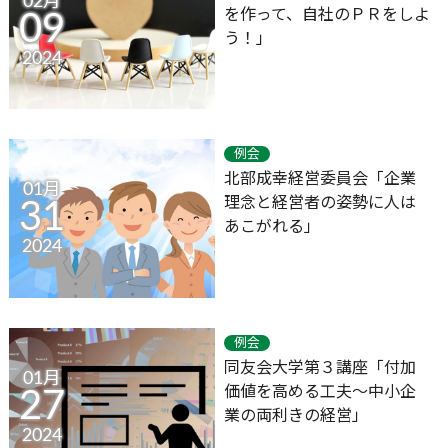
02月
を作って、自社のＰＲをしよ
09
う！」
2024
例会
北部成幸経営委員会「企業
01月
理念と経営者の姿勢に人は
31
あこがれる」
2024
例会
同友会大学第３講座「付加
01月
価値を高める工夫～中小企
27
業の両利きの経営」
2024