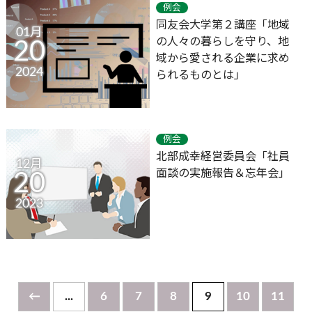
例会
同友会大学第２講座「地域
01月
の人々の暮らしを守り、地
20
域から愛される企業に求め
2024
られるものとは」
例会
北部成幸経営委員会「社員
12月
面談の実施報告＆忘年会」
20
2023
←
...
6
7
8
9
10
11