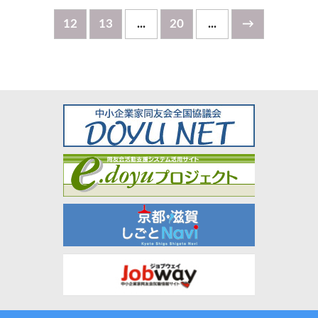
12
13
...
20
...
→