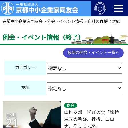
京都中小企業家同友会
>
例会・イベント情報
>
自社の理解と対応
例会・イベント情報（終了）
最新の例会・イベント一覧へ
カテゴリー
支部
例会
山科支部 学びの会「銘特
06月
屋匠の軌跡、挫折、コロ
21
ナ、そして未来」