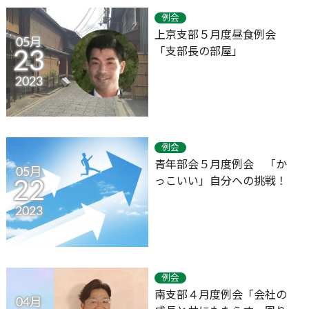
例会
上京支部５月度昼食例会
05月
「支部長の部屋」
23
2023
例会
青年部会５月度例会 「か
05月
っこいい」自分への挑戦！
22
2023
例会
南支部４月度例会「会社の
04月