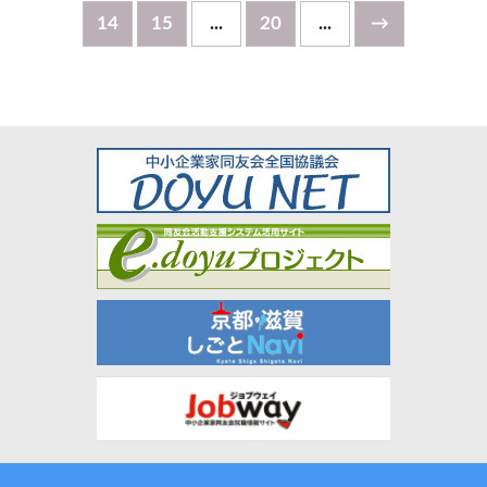
14
15
...
20
...
→