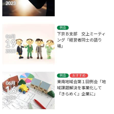
2023
例会
下京Ｂ支部 交上ミーティ
06月
ング「経営者同士の語り
19
場」
2023
例会
おすすめ
東南地域会第１回例会「地
06月
16
域課題解決を事業化して
『きらめく』企業に」
2023