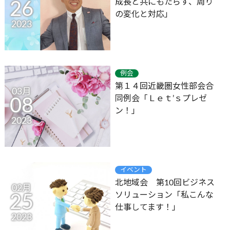
成長と共にもたらす、周り
26
の変化と対応」
2023
例会
第１４回近畿圏女性部会合
03月
同例会「Ｌｅｔ’ｓプレゼ
08
ン！」
2023
イベント
北地域会 第10回ビジネス
02月
ソリューション「私こんな
25
仕事してます！」
2023