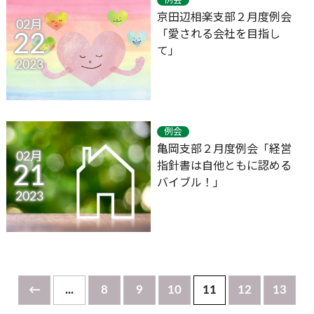
京田辺相楽支部２月度例会
02月
「愛される会社を目指し
22
て」
2023
例会
亀岡支部２月度例会「経営
02月
指針書は自他ともに認める
21
バイブル！」
2023
←
...
8
9
10
11
12
13