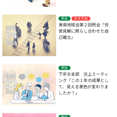
例会
おすすめ
東南地域会第２回例会「労
02月
使見解に照らし合わせた自
24
己確立」
2023
例会
下京Ｂ支部 交上ミーティ
02月
ング「この１年の成果とし
22
て、見える景色が変わりま
2023
したか？」
例会