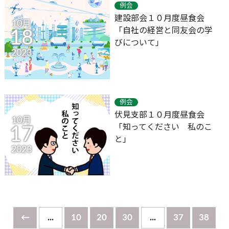
例会
建設部会１０月度昼食会
10月
「自社の経営と同友会の学
18
びについて」
2023
例会
伏見支部１０月度昼食会
10月
「知ってください 私のこ
17
と」
2023
←
...
10
20
30
...
37
38