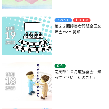
イベント
おすすめ
第２２回障害者問題全国交
10月
流会 from 愛知
19
2023
例会
南支部１０月度昼食会「知
10月
って下さい 私のこと」
18
2023