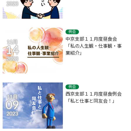
2023
例会
中京支部１１月度昼食会
11月
「私の人生観・仕事観・事
14
業紹介」
2023
例会
西京支部１１月度昼食例会
11月
「私と仕事と同友会！」
09
2023