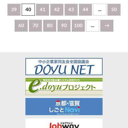
39
40
41
42
43
44
...
50
60
70
80
90
100
...
→