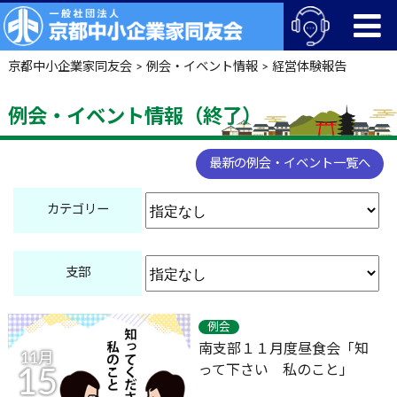
京都中小企業家同友会
>
例会・イベント情報
>
経営体験報告
例会・イベント情報（終了）
最新の例会・イベント一覧へ
カテゴリー
支部
例会
南支部１１月度昼食会「知
11月
って下さい 私のこと」
15