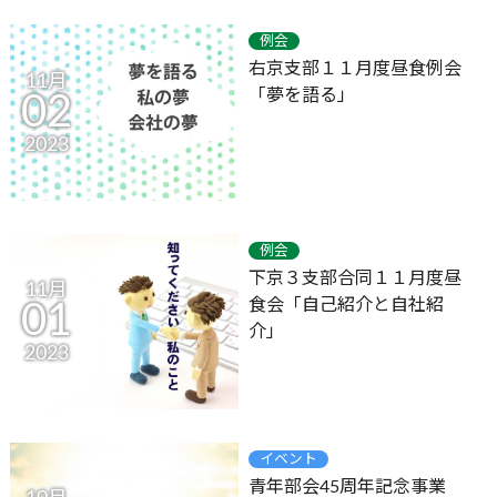
例会
右京支部１１月度昼食例会
11月
「夢を語る」
02
2023
例会
下京３支部合同１１月度昼
11月
食会「自己紹介と自社紹
01
介」
2023
イベント
青年部会45周年記念事業