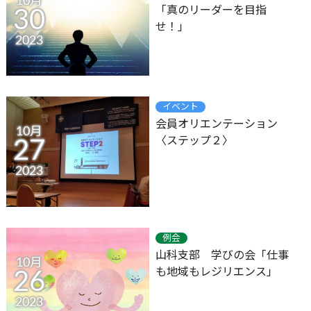
10月
「真のリーダーを目指
30
せ！」
2023
イベント
会員オリエンテーション
10月
〈ステップ２〉
27
2023
例会
山科支部 学びの会「仕事
10月
も地域もレジリエンス」
26
2023