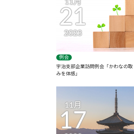
11月
21
2023
例会
宇治支部企業訪問例会「かわなの取
みを体感」
11月
17