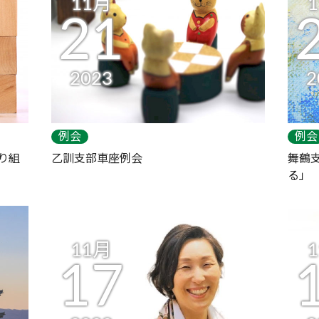
11月
21
2023
2
例会
例会
り組
乙訓支部車座例会
舞鶴
る」
11月
17