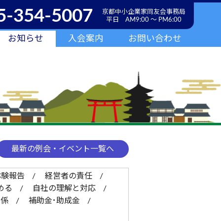
5-354-5007
京都中小企業家同友会事務局
平日 AM9:00 ～ PM6:00
お知らせ
入会案内
お問い合わせ
最新の例会・イベント一覧へ
体験報告
経営者の責任
める
自社の理解と対応
関係
補助金･助成金