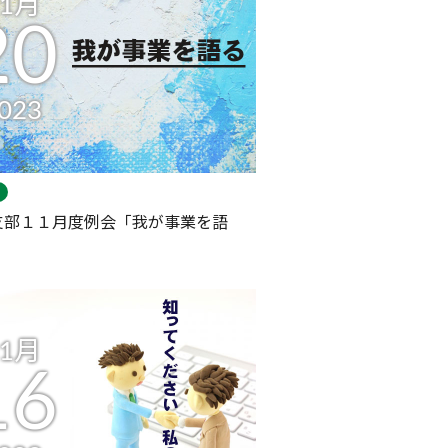
11月
20
023
支部１１月度例会「我が事業を語
11月
16