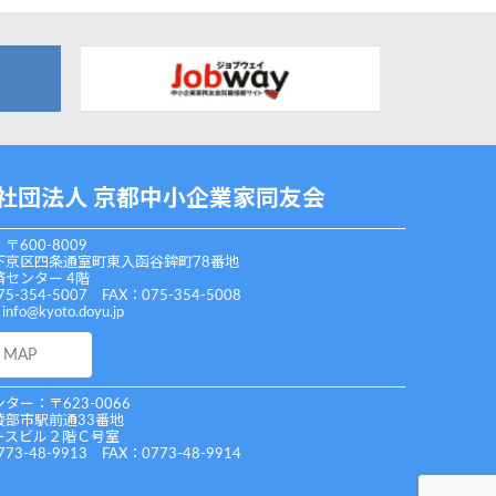
社団法人 京都中小企業家同友会
〒600-8009
下京区四条通室町東入函谷鉾町78番地
センター 4階
75-354-5007 FAX：075-354-5008
：
info@kyoto.doyu.jp
MAP
ター：〒623-0066
綾部市駅前通33番地
ースビル２階Ｃ号室
773-48-9913 FAX：0773-48-9914