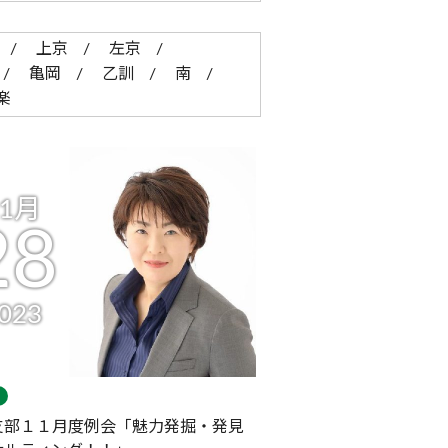
上京
左京
亀岡
乙訓
南
楽
11月
28
023
支部１１月度例会「魅力発掘・発見