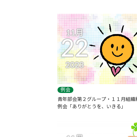
11月
22
2023
例会
青年部会第２グループ・１１月組織
例会「ありがとうを、いきる」