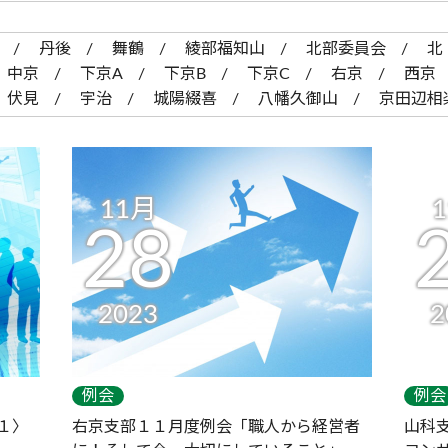
丹後
舞鶴
綾部福知山
北部委員会
北
中京
下京A
下京B
下京C
右京
西京
伏見
宇治
城陽綴喜
八幡久御山
京田辺相
11月
28
2023
2
例会
例会
１〉
右京支部１１月度例会「職人から経営者
山科