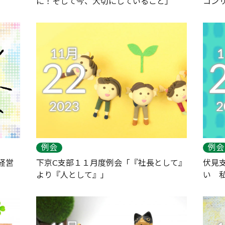
に！そして今、大切にしていること」
コン
11月
22
2023
2
例会
例会
経営
下京C支部１１月度例会「『社長として』
伏見
より『人として』」
い 