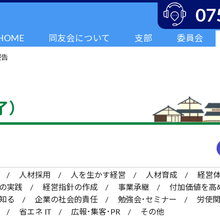
07
HOME
同友会について
支部
委員会
報告
了）
人材採用
人を生かす経営
人材育成
経営
の実践
経営指針の作成
事業承継
付加価値を高
知る
企業の社会的責任
勉強会･セミナー
労使
省エネ IT
広報･集客･PR
その他