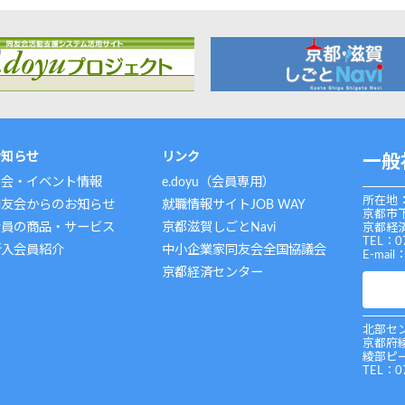
お知らせ
リンク
一般
例会・イベント情報
e.doyu（会員専用）
所在地：
同友会からのお知らせ
就職情報サイトJOB WAY
京都市
会員の商品・サービス
京都滋賀しごとNavi
京都経済
TEL：0
新入会員紹介
中小企業家同友会全国協議会
E-mail
京都経済センター
北部セン
京都府
綾部ピ
TEL：0