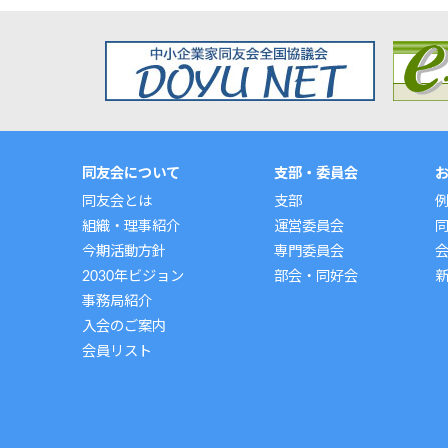
同友会について
支部・委員会
同友会とは
支部
組織・理事紹介
運営委員会
今期活動方針
専門委員会
2030年ビジョン
部会・同好会
事務局紹介
入会のご案内
会員リスト