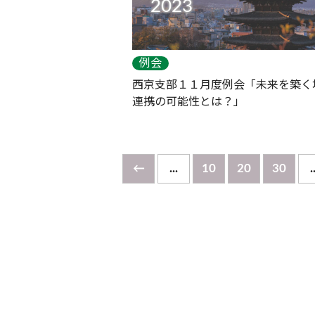
2023
例会
西京支部１１月度例会「未来を築く
連携の可能性とは？」
←
...
10
20
30
.