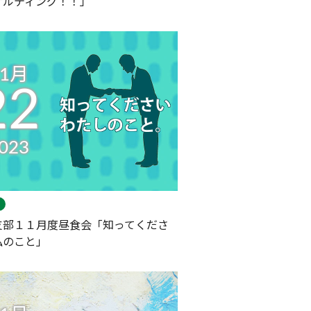
サルティング！！」
11月
22
023
支部１１月度昼食会「知ってくださ
私のこと」