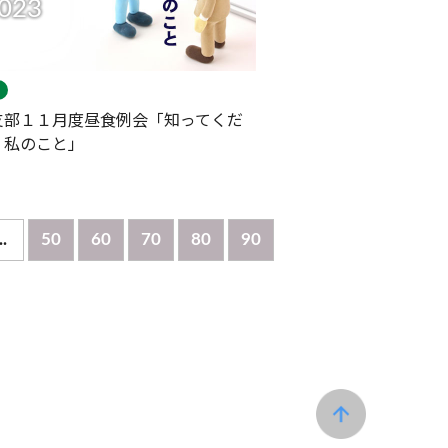
023
支部１１月度昼食例会「知ってくだ
 私のこと」
..
50
60
70
80
90