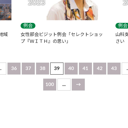
2023
2
例会
例会
地域
女性部会ビジット例会「セレクトショッ
山科
プ『ＷＩＴＨ』の思い」
さい
..
36
37
38
39
40
41
42
43
.
100
...
→