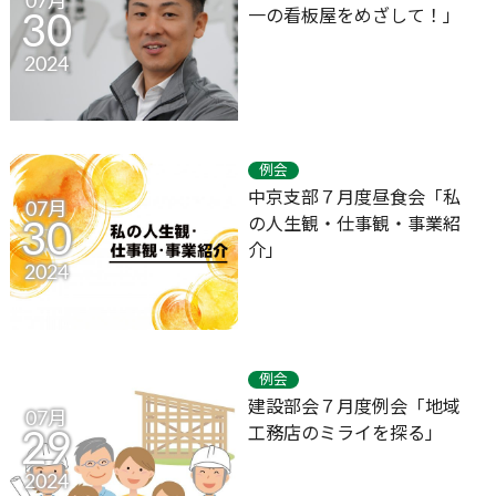
07月
一の看板屋をめざして！」
30
2024
例会
中京支部７月度昼食会「私
07月
の人生観・仕事観・事業紹
30
介」
2024
例会
建設部会７月度例会「地域
07月
工務店のミライを探る」
29
2024