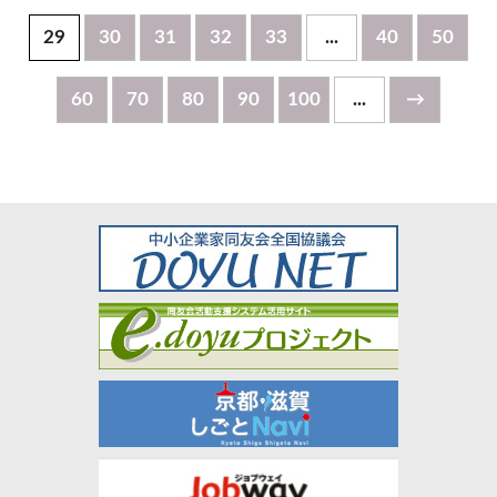
29
30
31
32
33
...
40
50
60
70
80
90
100
...
→