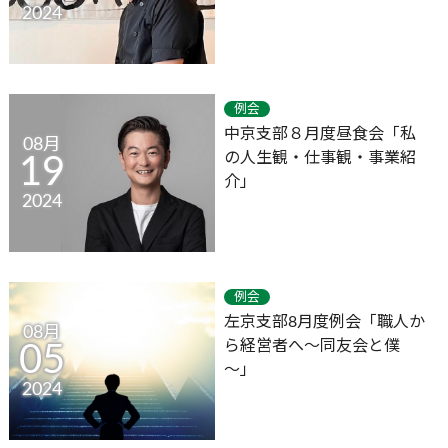
2024
例会
中京支部８月度昼食会「私
08月
の人生観・仕事観・事業紹
19
介」
2024
例会
左京支部8月度例会「職人か
08月
ら経営者へ～同友会と僕
05
～」
2024