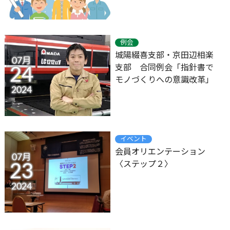
例会
城陽綴喜支部・京田辺相楽
07月
支部 合同例会「指針書で
24
モノづくりへの意識改革」
2024
イベント
会員オリエンテーション
07月
〈ステップ２〉
23
2024