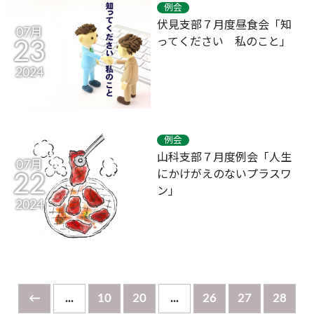
例会
伏見支部７月度昼食会「知
07月
ってください 私のこと」
23
2024
例会
山科支部７月度例会「人生
07月
にかけがえのないプラスワ
22
ン」
2024
←
...
10
20
...
26
27
28