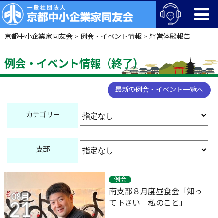
京都中小企業家同友会
>
例会・イベント情報
>
経営体験報告
例会・イベント情報（終了）
最新の例会・イベント一覧へ
カテゴリー
支部
例会
南支部８月度昼食会「知っ
08月
て下さい 私のこと」
21