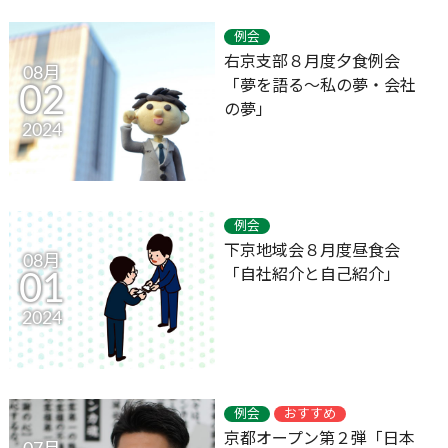
例会
右京支部８月度夕食例会
08月
「夢を語る～私の夢・会社
02
の夢」
2024
例会
下京地域会８月度昼食会
08月
「自社紹介と自己紹介」
01
2024
例会
おすすめ
京都オープン第２弾「日本