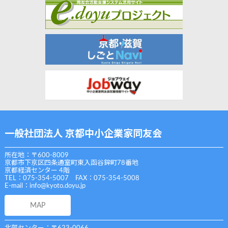
一般社団法人 京都中小企業家同友会
所在地：〒600-8009
京都市下京区四条通室町東入函谷鉾町78番地
京都経済センター 4階
TEL：075-354-5007 FAX：075-354-5008
E-mail：
info@kyoto.doyu.jp
MAP