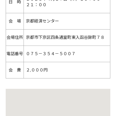
日 時
２１：００
会 場
京都経済センター
会場住所
京都市下京区四条通室町東入函谷鉾町７８
電話番号
０７５－３５４－５００７
会 費
２,０００円