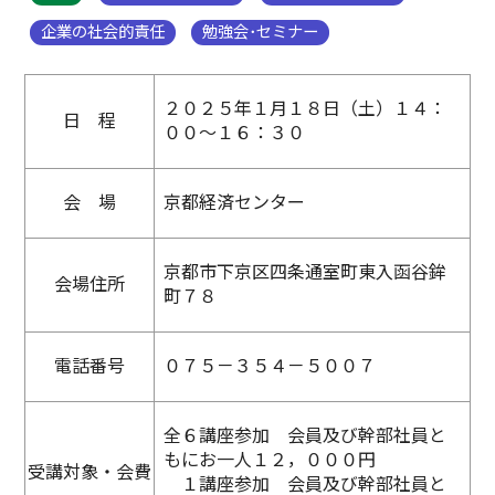
企業の社会的責任
勉強会･セミナー
２０２５年１月１８日（土）１４：
日 程
００～１６：３０
会 場
京都経済センター
京都市下京区四条通室町東入函谷鉾
会場住所
町７８
電話番号
０７５－３５４－５００７
全６講座参加 会員及び幹部社員と
もにお一人１２，０００円
受講対象・会費
１講座参加 会員及び幹部社員と