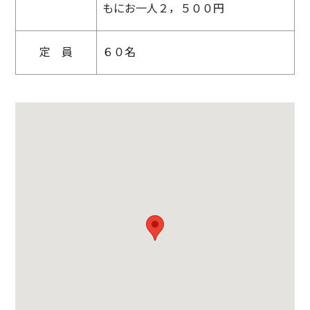
もにお一人２，５００円
定 員
６０名