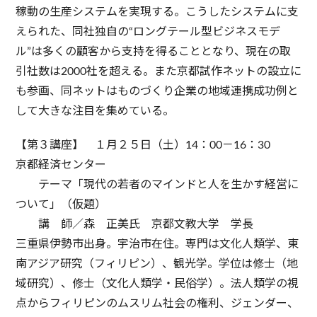
稼動の生産システムを実現する。こうしたシステムに支
えられた、同社独自の“ロングテール型ビジネスモデ
ル”は多くの顧客から支持を得ることとなり、現在の取
引社数は2000社を超える。また京都試作ネットの設立に
も参画、同ネットはものづくり企業の地域連携成功例と
して大きな注目を集めている。
【第３講座】 １月２５日（土）14：00－16：30
京都経済センター
テーマ「現代の若者のマインドと人を生かす経営に
ついて」（仮題）
講 師／森 正美氏 京都文教大学 学長
三重県伊勢市出身。宇治市在住。専門は文化人類学、東
南アジア研究（フィリピン）、観光学。学位は修士（地
域研究）、修士（文化人類学・民俗学）。法人類学の視
点からフィリピンのムスリム社会の権利、ジェンダー、