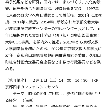
紛争処理などを研究。国内では、まちづくり、文化的景
観、観光を通じた地域連携、地域協働を実践。 1997年
に京都文教大学へ専任講師として着任後、2001年に准教
授、2011年に教授。2014年に新設された京都文教大学
地域協働研究教育センターの初代センター長として、同
年に採択された文部科学省「地（知）の拠点整備事業：
大学COC事業」を学内外で推進。2019年から京都文教
大学副学長を務めたのち、2022年に京都文教大学学長に
就任。京都府山城地域振興計画推進懇話会委員、久御山
町総合計画策定委員会座長など多数の行政委員などを務
める。
【第４講座】 ２月１日（土）14：00－16：30 TKP
京都四条カンファレンスセンター
テーマ「時代の変化に対応し、次代に備え継続させ
る経営」（仮題）