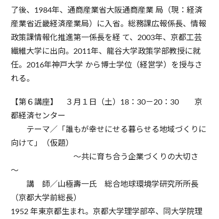
了後、1984年、通商産業省大阪通商産業 局（現：経済
産業省近畿経済産業局）に入省。総務課広報係長、情報
政策課情報化推進第一係長を経 て、2003年、京都工芸
繊維大学に出向。2011年、龍谷大学政策学部教授に就
任。2016年神戸大学 から博士学位（経営学）を授与さ
れる。
【第６講座】 ３月１日（土）18：30－20：30 京
都経済センター
テーマ／「誰もが幸せにせる暮らせる地域づくりに
向けて」（仮題）
～共に育ち合う企業づくりの大切さ
～
講 師／山極壽一氏 総合地球環境学研究所所長
（京都大学前総長）
1952 年東京都生まれ。京都大学理学部卒、同大学院理