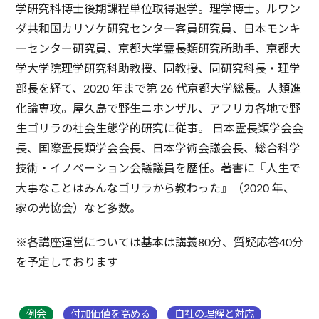
学研究科博士後期課程単位取得退学。理学博士。ルワン
ダ共和国カリソケ研究センター客員研究員、日本モンキ
ーセンター研究員、京都大学霊長類研究所助手、京都大
学大学院理学研究科助教授、同教授、同研究科長・理学
部長を経て、2020 年まで第 26 代京都大学総長。人類進
化論専攻。屋久島で野生ニホンザル、アフリカ各地で野
生ゴリラの社会生態学的研究に従事。 日本霊長類学会会
長、国際霊長類学会会長、日本学術会議会長、総合科学
技術・イノベーション会議議員を歴任。著書に『人生で
大事なことはみんなゴリラから教わった』（2020 年、
家の光協会）など多数。
※各講座運営については基本は講義80分、質疑応答40分
を予定しております
例会
付加価値を高める
自社の理解と対応