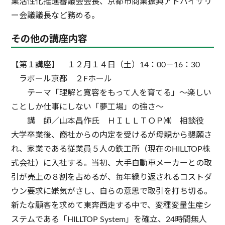
業活性化推進審議会会長、京都市商業振興アドバイザリ
ー会議議長など務める。
その他の講座内容
【第１講座】 １２月１４日（土）14：00－16：30
ラボール京都 ２Fホール
テーマ「理解と寛容をもって人を育てる」～楽しい
ことしか仕事にしない「夢工場」の強さ～
講 師／山本昌作氏 ＨＩＬＬＴＯＰ㈱ 相談役
大学卒業後、商社からの内定を受けるが母親から懇願さ
れ、家業である従業員５人の鉄工所（現在のHILLTOP株
式会社）に入社する。当初、大手自動車メーカーとの取
引が売上の８割を占めるが、毎年繰り返されるコストダ
ウン要求に嫌気がさし、自らの意思で取引を打ち切る。
新たな顧客を求めて東奔西走する中で、変種変量生産シ
ステムである「HILLTOP System」を確立、24時間無人