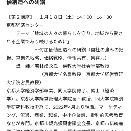
値創造への研鑽
【第２講座】 １月１８日（土）14：00－16：30
京都経済センター
テーマ「地域の人々の暮らしを守り、地域から愛さ
れる企業であり続けるために」
～付加価値創造への研鑽（自社の強みの把
握、営業先戦略、価格戦略、情報共有、集客力）
講 師／若林靖永氏 佛教大学社会学部教授
（京都大学名誉教授 京都大学経営管理
大学院客員教授）
京都大学経済学部卒業、同大学院修了、博士（経済
学）。京都大学経営管理大学院長・教授、同大学院経済
学研究科教授を経て、2022年4月より現職。マーケティ
ング、流通、商業、起業、中小企業論、批判的思考教育
などが専門。京都市観光振興審議会会長、京都市伝統産