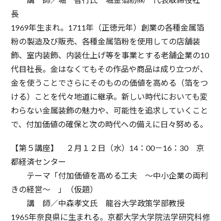
講 師／堀 智行氏 堀金箔紛㈱ 代表取締役社
長
1969年生まれ。1711年（正徳元年）創業の各種金属箔
粉の製造及び販売、各種金属箔粉を使用しての店舗装
飾、室内装飾、内装仕上げ等を事業とする老舗企業の10
代目社長。金はなくてもその作品や商品は成り立つが、
金を使うことでさらにそのものの価値を高める（箔をつ
ける）ことを代々地道に継承。新しい時代においても変
わらない金属装飾の魅力や、可能性を追求していくこと
で、付加価値の確保と次の時代への備えに日々努める。
【第５講座】 ２月１２日（水）14：00－16：30 京
都経済センター
テーマ「付加価値を高める工夫 ～中小企業の両利
きの経営～ 」（仮題）
講 師／中森孝文氏 龍谷大学政策学部教授
1965年奈良県に生まれる。京都大学大学院法学研究科修