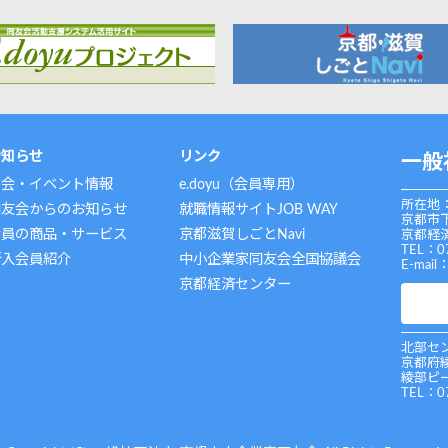
お知らせ
リンク
一般
例会・イベント情報
e.doyu（会員専用）
所在地：
同友会からのお知らせ
就職情報サイトJOB WAY
京都市
会員の商品・サービス
京都滋賀しごとNavi
京都経済
TEL：0
新入会員紹介
中小企業家同友会全国協議会
E-mail
京都経済センター
北部セン
京都府
綾部ピ
TEL：0