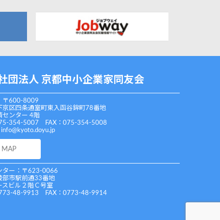
社団法人 京都中小企業家同友会
〒600-8009
下京区四条通室町東入函谷鉾町78番地
センター 4階
75-354-5007 FAX：075-354-5008
：
info@kyoto.doyu.jp
MAP
ター：〒623-0066
綾部市駅前通33番地
ースビル２階Ｃ号室
773-48-9913 FAX：0773-48-9914