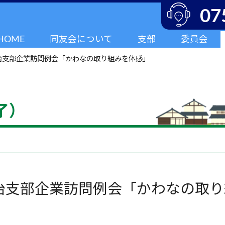
07
HOME
同友会について
支部
委員会
治支部企業訪問例会「かわなの取り組みを体感」
了）
治支部企業訪問例会「かわなの取り