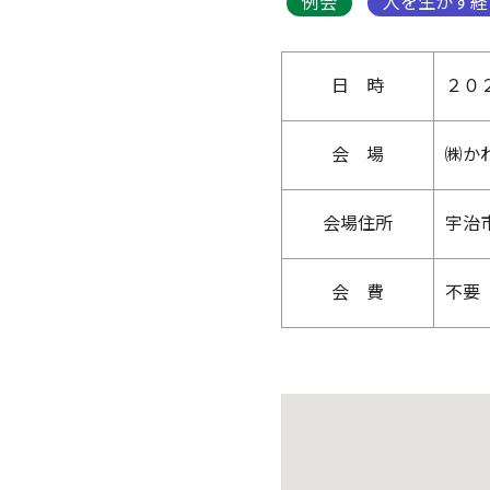
例会
人を生かす経
日 時
２０
会 場
㈱か
会場住所
宇治
会 費
不要