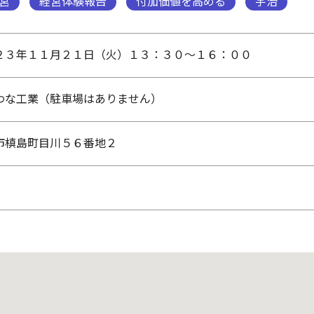
営
経営体験報告
付加価値を高める
宇治
２３年１１月２１日（火）１３：３０～１６：００
わな工業（駐車場はありません）
市槙島町目川５６番地２