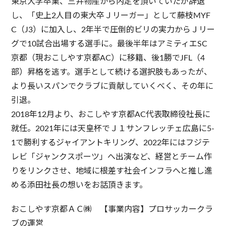
東京大学卒業、三井物産から内定を頂いていたが辞退
し、「史上2人目の東大卒Ｊリーガー」として藤枝MYF
C（J3）に加入し、2年半で圧倒的ビリの実力からＪリー
グで10試合出場する選手に。最後半年はアミティエSC
京都（現おこしやす京都AC）に移籍、後1勝でJFL（4
部）昇格を逃す。選手として続ける選択肢もあったが、
より長いスパンでクラブに貢献していくべく、その年に
引退。
2018年12月より、おこしやす京都AC代表取締役社長に
就任。2021年には天皇杯でＪ１サンフレッチェ広島に5-
1で勝利するジャイアントキリング、2022年にはフジテ
レビ「ジャンクスポーツ」へ出演など、経営とチーム作
りをリンクさせ、地域に根差す社会インフラへと推し進
める添田社長の想いをお話頂きます。
おこしやす京都ＡＣ㈱ 【事業内容】プロサッカークラ
ブの運営