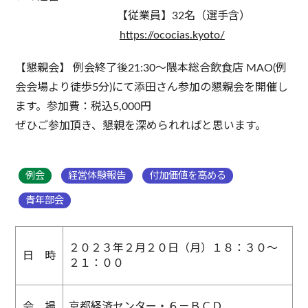
【従業員】32名（選手含）
https://ococias.kyoto/
【懇親会】 例会終了後21:30～隈本総合飲食店 MAO(例
会会場より徒歩5分)にて添田さん参加の懇親会を開催し
ます。参加費：税込5,000円
ぜひご参加頂き、懇親を深められればと思います。
例会
経営体験報告
付加価値を高める
青年部会
２０２３年２月２０日（月）１８：３０～
日 時
２１：００
会 場
京都経済センター・６－ＢＣＤ