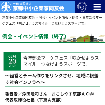
京都中小企業家同友会
>
例会・イベント情報
>
例会
>
青年部会マー
ケフェス「咲かせようスマイル つなげようスポーツで」
例会・イベント情報（終了）
02月
青年部会マーケフェス「咲かせようス
20
マイル つなげようスポーツで」
2023
～経営とチーム作りをリンクさせ、地域に根差
す社会インフラへ～
報告者／添田隆司さん おこしやす京都ＡＣ㈱
代表取締役社長（下京Ａ支部）