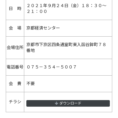
２０２１年９月２４日（金）１８：３０～
日 時
２１：００
会 場
京都経済センター
京都市下京区四条通室町東入函谷鉾町７８
会場住所
番地
電話番号
０７５－３５４－５００７
会 費
不要
チラシ
ダウンロード