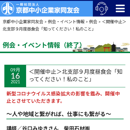
京都中小企業家同友会
>
例会・イベント情報
>
例会
>
＜開催中止＞
北支部９月度昼食会「知ってください！私のこと」
例会・イベント情報（終了）
09月
＜開催中止＞北支部９月度昼食会「知
16
ってください！私のこと」
2021
新型コロナウイルス感染拡大の影響を鑑み、開催中
止とさせていただきます。
～人や地域と繋がれば、仕事にも繋がる～
講師／谷口みゆきさん 柴田石材㈱