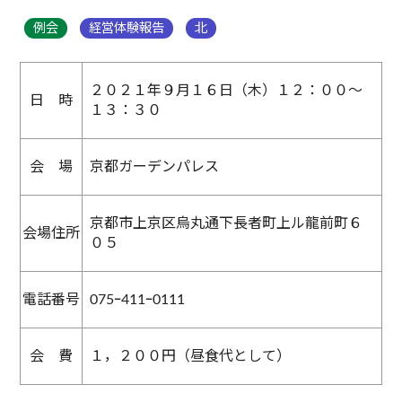
例会
経営体験報告
北
２０２１年９月１６日（木）１２：００～
日 時
１３：３０
会 場
京都ガーデンパレス
京都市上京区烏丸通下長者町上ル龍前町６
会場住所
０５
電話番号
075ｰ411ｰ0111
会 費
１，２００円（昼食代として）