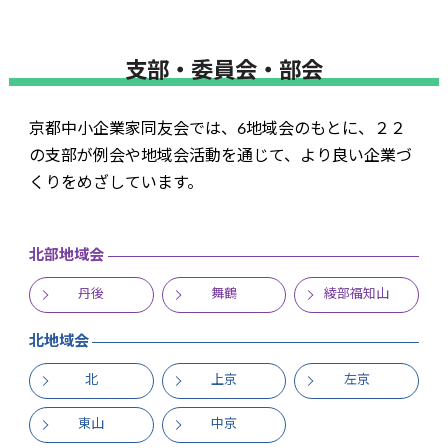
支部・委員会・部会
京都中小企業家同友会では、6地域会のもとに、２２
の支部が例会や地域会活動を通じて、より良い企業づ
くりをめざしています。
北部地域会
丹後
舞鶴
綾部福知山
北地域会
北
上京
左京
東山
中京