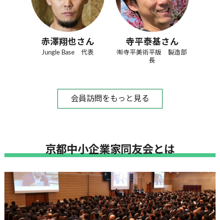
赤澤翔也さん
寺平泰基さん
Jungle Base 代表
㈲寺平美術平版 製造部
長
会員訪問をもっと見る
京都中小企業家同友会とは