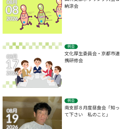
08月
納涼会
08
2026
例会
文化厚生委員会・京都市連
08月
携研修会
17
2026
例会
南支部８月度昼食会「知っ
08月
て下さい 私のこと」
19
2026