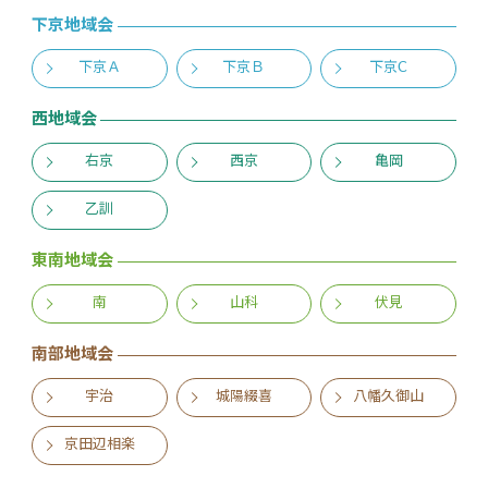
下京地域会
下京Ａ
下京Ｂ
下京C
西地域会
右京
西京
亀岡
乙訓
東南地域会
南
山科
伏見
南部地域会
宇治
城陽綴喜
八幡久御山
京田辺相楽