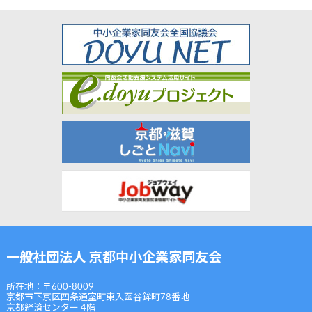
一般社団法人 京都中小企業家同友会
所在地：〒600-8009
京都市下京区四条通室町東入函谷鉾町78番地
京都経済センター 4階