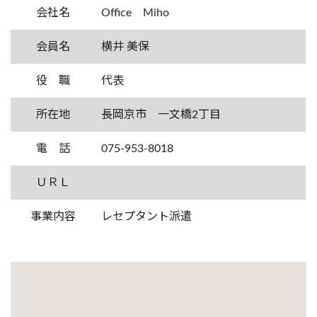
会社名
Office Miho
会員名
横井 美保
役 職
代表
所在地
長岡京市 一文橋2丁目
電 話
075-953-8018
ＵＲＬ
事業内容
レセプタント派遣