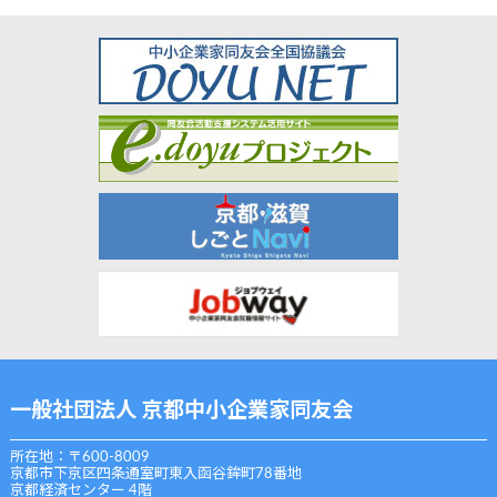
一般社団法人 京都中小企業家同友会
所在地：〒600-8009
京都市下京区四条通室町東入函谷鉾町78番地
京都経済センター 4階