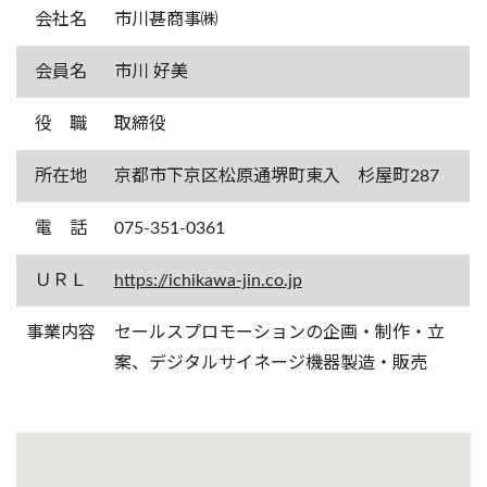
会社名
市川甚商事㈱
会員名
市川 好美
役 職
取締役
所在地
京都市下京区松原通堺町東入 杉屋町287
電 話
075-351-0361
ＵＲＬ
https://ichikawa-jin.co.jp
事業内容
セールスプロモーションの企画・制作・立
案、デジタルサイネージ機器製造・販売