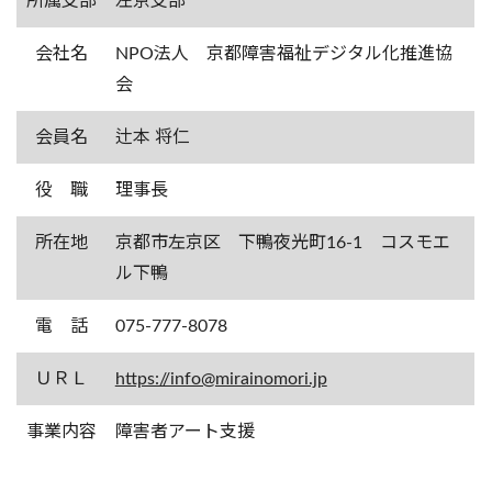
所属支部
左京支部
会社名
NPO法人 京都障害福祉デジタル化推進協
会
会員名
辻本 将仁
役 職
理事長
所在地
京都市左京区 下鴨夜光町16-1 コスモエ
ル下鴨
電 話
075-777-8078
ＵＲＬ
https://info@mirainomori.jp
事業内容
障害者アート支援