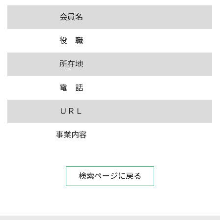
会員名
役 職
所在地
電 話
ＵＲＬ
事業内容
検索ページに戻る