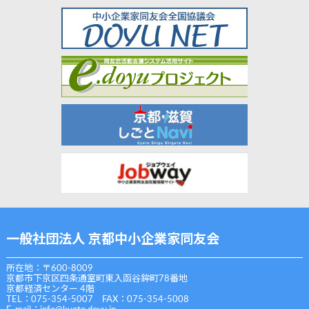
一般社団法人 京都中小企業家同友会
所在地：〒600-8009
京都市下京区四条通室町東入函谷鉾町78番地
京都経済センター 4階
TEL：075-354-5007 FAX：075-354-5008