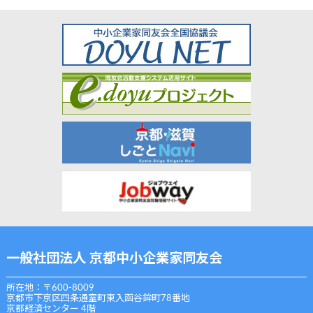
一般社団法人 京都中小企業家同友会
所在地：〒600-8009
京都市下京区四条通室町東入函谷鉾町78番地
京都経済センター 4階