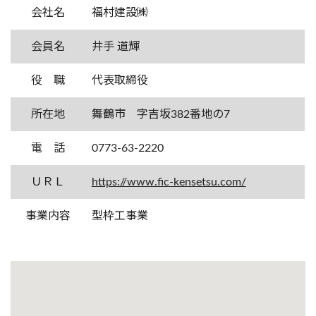
会社名
福村建設㈱
会員名
井手 道輝
役 職
代表取締役
所在地
舞鶴市 字吉坂382番地の7
電 話
0773-63-2220
ＵＲＬ
https://www.fic-kensetsu.com/
事業内容
型枠工事業