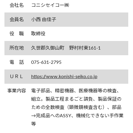
会社名
コニシセイコー㈱
会員名
小西 由佳子
役 職
取締役
所在地
久世郡久御山町 野村村東161-1
電 話
075-631-2795
ＵＲＬ
https://www.konishi-seiko.co.jp
事業内容
電子部品、精密機器、医療機器等の検査、
組立。製品工程まるごと請負、製品保証の
ための全数検査（顕微鏡検査含む）、部品
→完成品へのASSY、機械化できない手作業
等