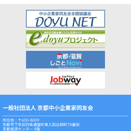
一般社団法人 京都中小企業家同友会
所在地：〒600-8009
京都市下京区四条通室町東入函谷鉾町78番地
京都経済センター 4階