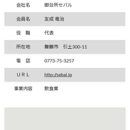
会社名
御台所セバル
会員名
友成 竜治
役 職
代表
所在地
舞鶴市 引土300-11
電 話
0773-75-3257
ＵＲＬ
http://sebal.jp
事業内容
飲食業