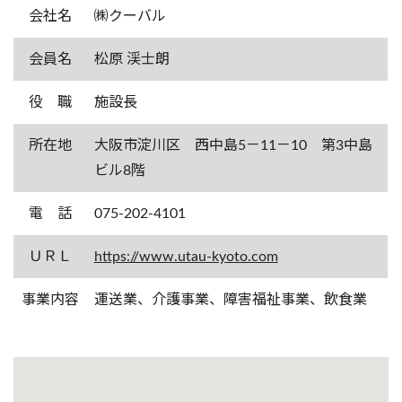
会社名
㈱クーバル
会員名
松原 渓士朗
役 職
施設長
所在地
大阪市淀川区 西中島5－11－10 第3中島
ビル8階
電 話
075-202-4101
ＵＲＬ
https://www.utau-kyoto.com
事業内容
運送業、介護事業、障害福祉事業、飲食業