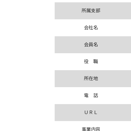
所属支部
会社名
会員名
役 職
所在地
電 話
ＵＲＬ
事業内容