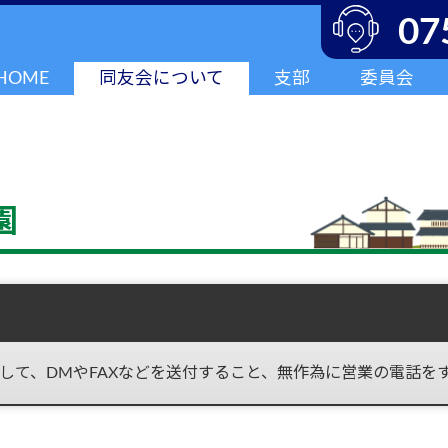
07
HOME
同友会について
支部
委員会
園
して、DMやFAXなどを送付すること、無作為に営業の電話を