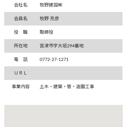
会社名
牧野建設㈱
会員名
牧野 充彦
役 職
取締役
所在地
宮津市字大垣294番地
電 話
0772-27-1271
ＵＲＬ
事業内容
土木・建築・管・造園工事