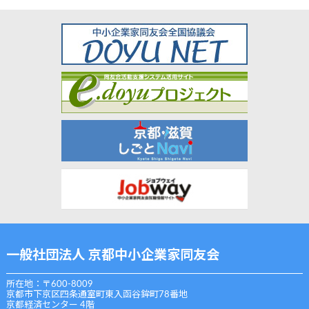
一般社団法人 京都中小企業家同友会
所在地：〒600-8009
京都市下京区四条通室町東入函谷鉾町78番地
京都経済センター 4階