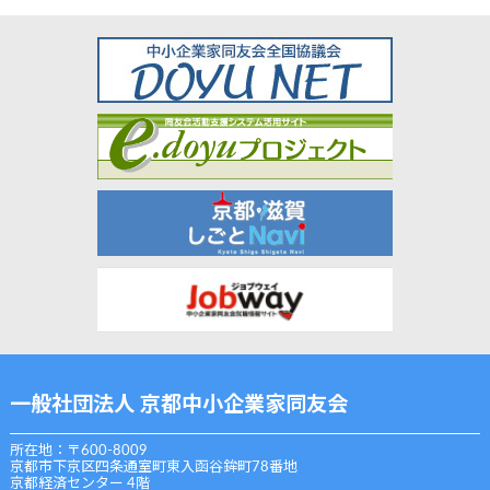
一般社団法人 京都中小企業家同友会
所在地：〒600-8009
京都市下京区四条通室町東入函谷鉾町78番地
京都経済センター 4階