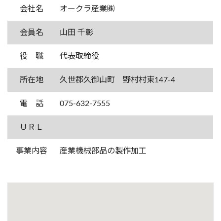
会社名
オークラ産業㈱
会員名
山田 千彰
役 職
代表取締役
所在地
久世郡久御山町 野村村東147-4
電 話
075-632-7555
ＵＲＬ
事業内容
産業機械部品の製作加工