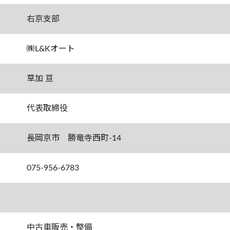
右京支部
㈱L&Kオート
草加 亘
代表取締役
長岡京市 勝竜寺西町-14
075-956-6783
中古車販売・整備