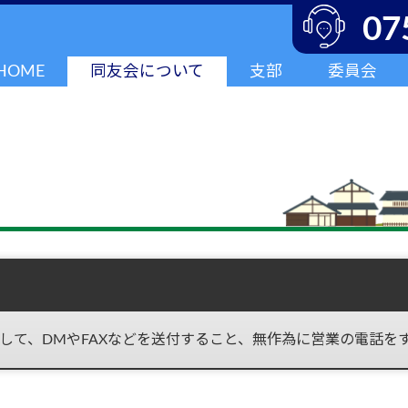
07
HOME
同友会について
支部
委員会
して、DMやFAXなどを送付すること、無作為に営業の電話を