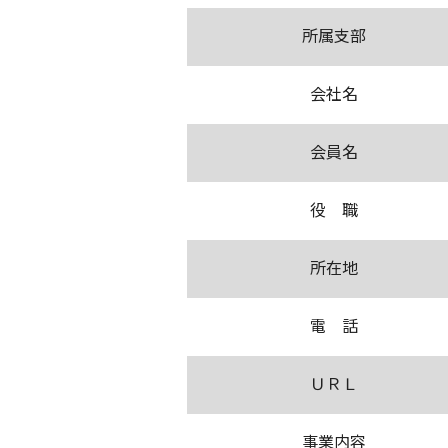
所属支部
会社名
会員名
役 職
所在地
電 話
ＵＲＬ
事業内容