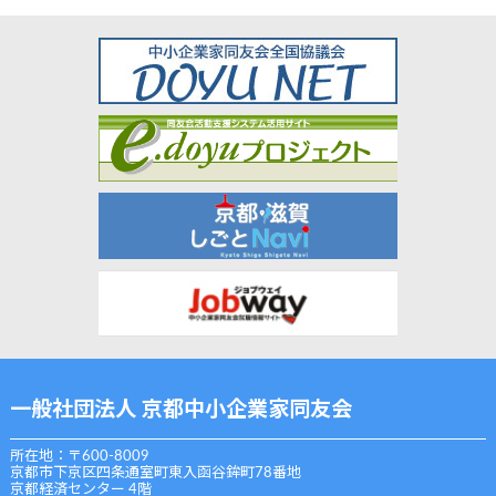
一般社団法人 京都中小企業家同友会
所在地：〒600-8009
京都市下京区四条通室町東入函谷鉾町78番地
京都経済センター 4階