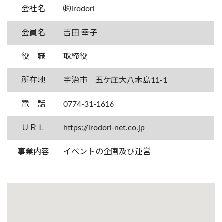
会社名
㈱irodori
会員名
吉田 幸子
役 職
取締役
所在地
宇治市 五ケ庄大八木島11-1
電 話
0774-31-1616
ＵＲＬ
https://irodori-net.co.jp
事業内容
イベントの企画及び運営