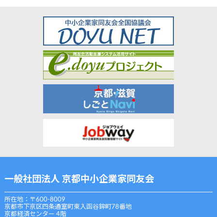
一般社団法人 京都中小企業家同友会
所在地：〒600-8009
京都市下京区四条通室町東入函谷鉾町78番地
京都経済センター 4階