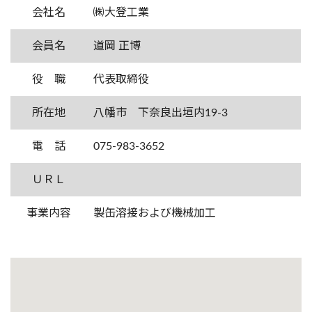
会社名
㈱大登工業
会員名
道岡 正博
役 職
代表取締役
所在地
八幡市 下奈良出垣内19-3
電 話
075-983-3652
ＵＲＬ
事業内容
製缶溶接および機械加工