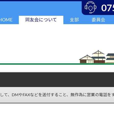
07
HOME
同友会について
支部
委員会
して、DMやFAXなどを送付すること、無作為に営業の電話を