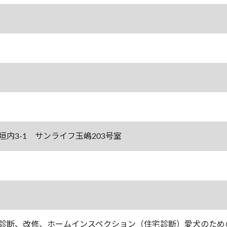
垣内3-1 サンライフ玉嶋203号室
診断、改修、ホームインスペクション（住宅診断）愛犬のため