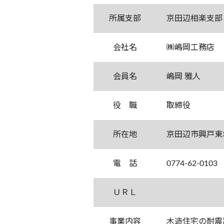
所属支部
京田辺相楽支部
会社名
㈱嶋岡工務店
会員名
嶋岡 雅人
役 職
取締役
所在地
京田辺市興戸東
電 話
0774-62-0103
ＵＲＬ
事業内容
木造住宅の耐震