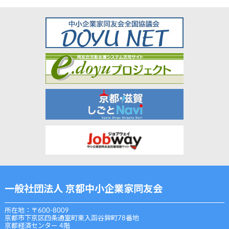
一般社団法人 京都中小企業家同友会
所在地：〒600-8009
京都市下京区四条通室町東入函谷鉾町78番地
京都経済センター 4階