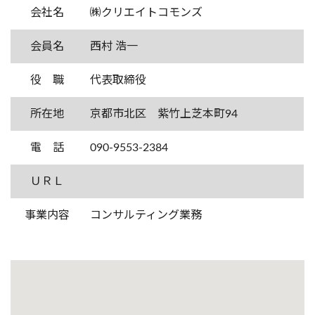
会社名
㈱クリエイトコモンズ
会員名
西村 浩一
役 職
代表取締役
所在地
京都市北区 紫竹上芝本町94
電 話
090-9553-2384
ＵＲＬ
事業内容
コンサルティング業務